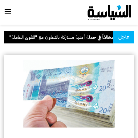
عاجل
اون مع "القوى العاملة"
.
قرار