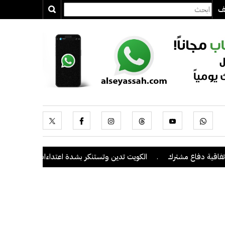
يف
.
الكويت تدين وتستنكر بشدة اعتداءات ميليشيا الحوثي على منطقة نجران