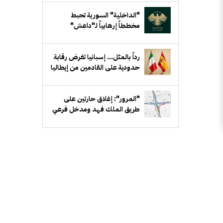
"الداخلية" السورية تحبط
مخططاً إرهابياً لـ"داعش"
يستهدف جهة حكومية في ريف
دمشق
رداً بالمثل... إسبانيا تفرض رقابة
حدودية على القادمين من إيطاليا
"المرور": إغلاق حارتين على
طريق الملك فهد ومدخل فرعي
مقابل بيان لمدة أسبوع