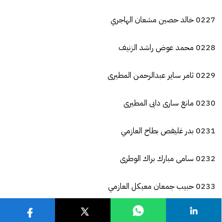
0227 خالد حصين مشعان الهاجري
0228 محمد عوض راشد الزنيف
0229 ثامر ساير عبدالرحمن المطيرى
0230 مانع سارى دابى المطيرى
0231 بدر غليفص بطاح العازمي
0232 سامى مبارك براك الوطرى
0233 حبيب جمعان معيكل العازمي
0234 محمد رجعان عايض الجويسري العازمي