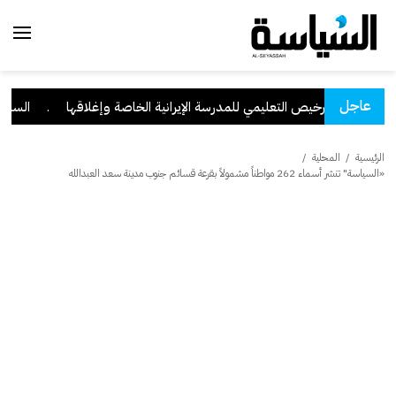
عاجل
رخيص التعليمي للمدرسة الإيرانية الخاصة وإغلاقها
.
السعودية وباكستان وترك
الرئيسية
/
المحلية
/
«السياسة" تنشر أسماء 262 مواطناً مشمولاً بقرعة قسائم جنوب مدينة سعد العبدالله