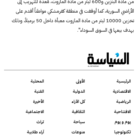
من مادة البنزين و600 ليتر من مادة المازوت، مُعدة للتهريب إلى
الأراضي السورية، كما أوقفت في منطقة كفرمشكي مواطناً أقدم على
تخزين 10000 ليتر من مادة المازوت معبأة داخل 50 برميلاً، وذلك
بهدف بيعها في السوق السوداء".
الرئيسية
الأولى
المحلية
الاقتصادية
الدولية
الفنية
الرياضية
كل الآراء
الأخيرة
الافتتاحية
الثقافية
الاجتماعية
يوم و يوم
سياحة
تراث
تكنولوجيا
منوعات
آراء طلابية