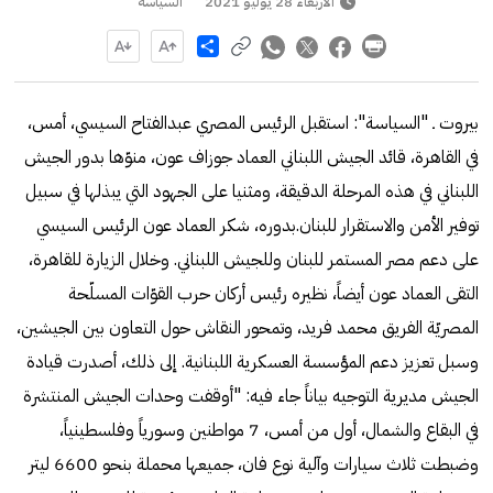
الأربعاء 28 يوليو 2021
السياسة
Share
بيروت ـ "السياسة": استقبل الرئيس المصري عبدالفتاح السيسي، أمس،
في القاهرة، قائد الجيش اللبناني العماد جوزاف عون، منوّها بدور الجيش
اللبناني في هذه المرحلة الدقيقة، ومثنيا على الجهود التي يبذلها في سبيل
توفير الأمن والاستقرار للبنان.بدوره، شكر العماد عون الرئيس السيسي
على دعم مصر المستمر للبنان وللجيش اللبناني. وخلال الزيارة للقاهرة،
التقى العماد عون أيضاً، نظيره رئيس أركان حرب القوّات المسلّحة
المصريّة الفريق محمد فريد، وتمحور النقاش حول التعاون بين الجيشين،
وسبل تعزيز دعم المؤسسة العسكرية اللبنانية. إلى ذلك، أصدرت قيادة
الجيش مديرية التوجيه بياناً جاء فيه: "أوقفت وحدات الجيش المنتشرة
في البقاع والشمال، أول من أمس، 7 مواطنين وسورياً وفلسطينياً،
وضبطت ثلاث سيارات وآلية نوع فان، جميعها محملة بنحو 6600 ليتر