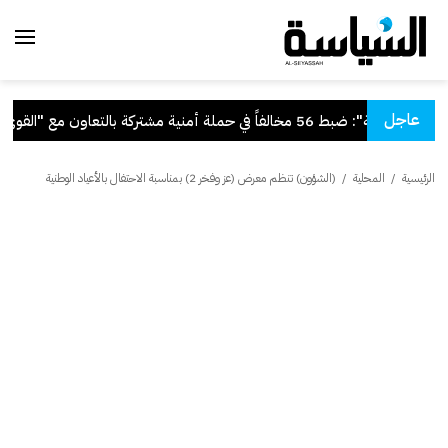
عاجل
"الداخلية": ضبط 56 مخالفاً في حملة أمنية مشتركة بالتعاون مع "القوى العاملة"
الرئيسية
/
المحلية
/
(الشؤون) تنظم معرض (عز وفخر 2) بمناسبة الاحتفال بالأعياد الوطنية