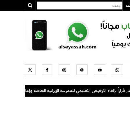
يف
بإلغاء الترخيص التعليمي للمدرسة الإيرانية الخاصة وإغلاقها
.
"الداخلية": ضبط 56 مخالفاً في حملة أمنية مشتركة بالتعا