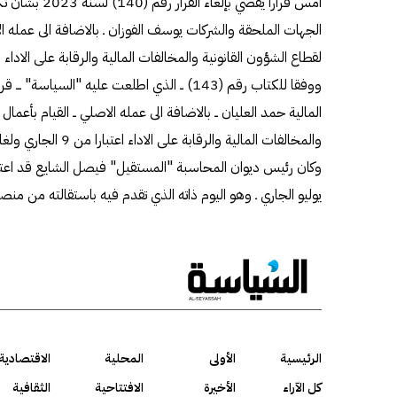
أمس قرارا يقضي ب
الجهات الملحقة والشركات يوسف الفوزان ـ بالاضافة الى عمله الا
لقطاع الشؤون القانونية والمخالفات المالية والرقابة على الاداء 
ووفقا للكتاب رقم (143) ــ الذي اطلعت عليه "الس
المالية حمد العليان ــ بالاضافة الى عمله الاصلي ــ القيام بأعما
والمخالفات المالية والرقابة على الاداء اعتبارا من 9 الجاري ولغاية 8 أكتوبر المقبل.
يوليو الجاري ـ وهو اليوم ذاته الذي تقدم فيه باستقالته من من
الرئيسية
الأولى
المحلية
الاقتصادية
كل الآراء
الأخيرة
الافتتاحية
الثقافية