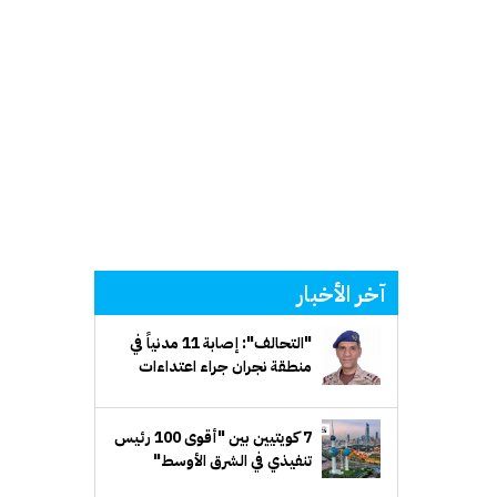
آخر الأخبار
"التحالف": إصابة 11 مدنياً في
منطقة نجران جراء اعتداءات
إرهابية حوثية
7 كويتيين بين "أقوى 100 رئيس
تنفيذي في الشرق الأوسط"