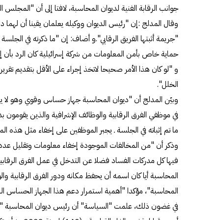
جوانب الرقابة الفنية لديوان المحاسبة، لافتا إلى أن "المجل
وقال المدلج :إن "رئيس الديوان ووكيله يعلمان يقينا أن لهما دور
"جريمة أثبتها الفريق الرقابي".و أضاف: إن "ما ذكرته في الجلسة
حماية خاص بأمن المعلومات من شركة إسرائيلية كان الرد بأن 
و "لو كان هذا الأمر صحيحا لاتخذ إجراء على الأقل بتقديم تقري
الخلل".
وبيّن المدلج أن "ديوان المحاسبة جهاز حساس وقوي وهو لا
في موظفي الفرق الرقابية والوظائف الإشرافية والذين يقومون بد
ما تم إثباته في الجلسة ـ يجبر الموظفين على إخفاء مثل هذه ا
وذكر أن "من المخالفات الموجودة إخفاء معلومات وتقليل عدد ال
فيها كل مدركات الفساد فضلا عن التدخل في عمل الفرق الرقاب
المحاسبة أيا كان اسمه أن يحفظ مكانه ودور الفرق الرقابية والو
المحاسبة"، مؤكدا "أهمية استمرار دعم هذا الجهاز الحساس الرق
في غضون ذلك، علمت "السياسة" أن رئيس ديوان المحاسبة "بال