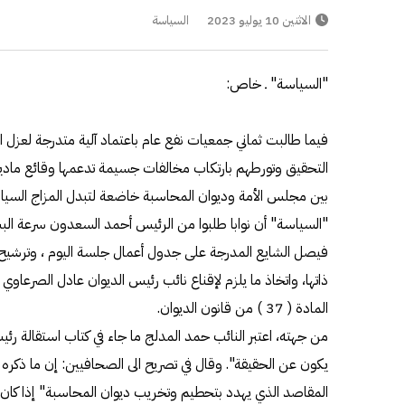
الاثنين 10 يوليو 2023
السياسة
"السياسة" ـ خاص:
فيما طالبت ثماني جمعيات نفع عام باعتماد آلية متدرجة لعزل 
التحقيق وتورطهم بارتكاب مخالفات جسيمة تدعمها وقائع مادي
بين مجلس الأمة وديوان المحاسبة خاضعة لتبدل المزاج السي
"السياسة" أن نوابا طلبوا من الرئيس أحمد السعدون سرعة الب
فيصل الشايع المدرجة على جدول أعمال جلسة اليوم ، وترشيح م
ذاتها، واتخاذ ما يلزم لإقناع نائب رئيس الديوان عادل الصرعاوي ب
المادة ( 37 ) من قانون الديوان.
من جهته، اعتبر النائب حمد المدلج ما جاء في كتاب استقالة رئ
يكون عن الحقيقة". وقال في تصريح الى الصحافيين: إن ما ذكره ف
المقاصد الذي يهدد بتحطيم وتخريب ديوان المحاسبة" إذا كان