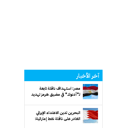
آخر الأخبار
مصر: استهداف ناقلة تابعة
لـ"أدنوك" في مضيق هرمز تهديد
خطير لأمن الملاحة البحرية
البحرين تدين الاعتداء الإيراني
الغادر على ناقلة نفط إماراتية:
انتهاك صارخ للقانون الدولي