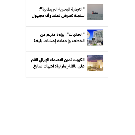
"التجارة البحرية البريطانية":
سفينة تتعرض لمقذوف مجهول
قبالة سواحل عُمان
"الجنايات": براءة متهم من
الخطف وإحداث إصابات بليغة
الكويت تدين الاعتداء الإيراني الآثم
على ناقلة إماراتية: انتهاك صارخ
للقانون الدولي