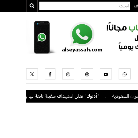
يف
عودية
.
"أدنوك" تعلن استهداف سفينة تابعة لها بصاروخ أثناء عبورها م