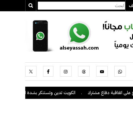
يف
اتفاقية دفاع مشترك
.
الكويت تدين وتستنكر بشدة اعتداءات ميليشيا الح