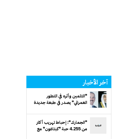
آخر الأخبار
"التثمين وأثره في التطور
العمراني" يصدر في طبعة جديدة
مَزيدة
"الجمارك": إحباط تهريب أكثر
من 4.255 حبة "كبتاغون" مع
مسافر قادم من سورية