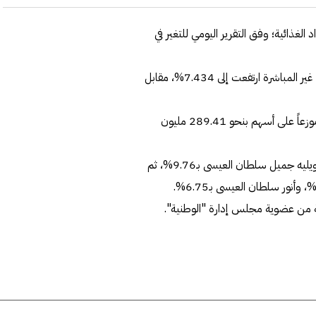
لغذائية؛ وفق التقرير اليومي للتغير في
ولفت التقرير إلى أن حصة "الوطنية العقارية" في "مركز سلطان" غير المباشرة ارتفعت إلى 7.434%، مقابل
ويبلغ رأس مال "مركز سلطان" المدفوع 28.94 مليون دينار، موزعاً على أسهم بنحو 289.41 مليون
ويعد عبدالله سلطان العيسى أكبر مساهم في المركز بـ9.78%، ويليه جميل سلطان العيسى بـ9.76%، ثم
لة من عضوية مجلس إدارة "الوطنية".