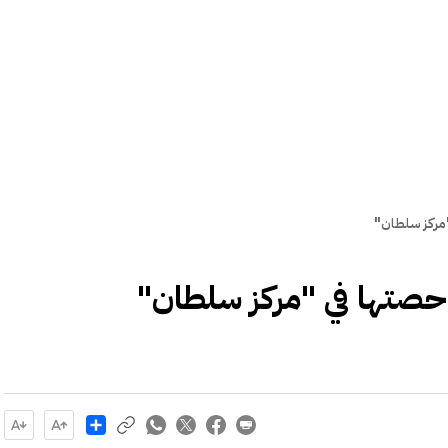
"مركز سلطان"
ع حصتها في "مركز سلطان"
Share