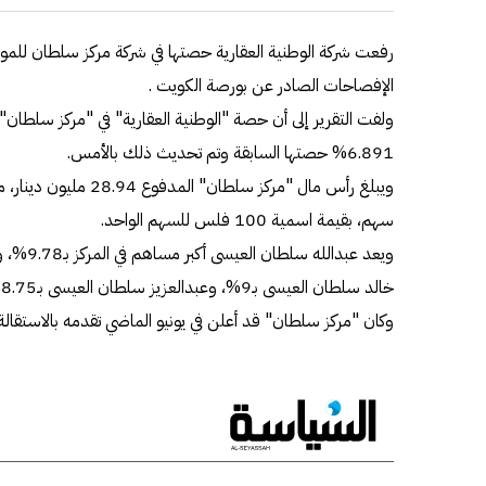
رفعت شركة الوطنية العقارية حصتها في شركة مركز سلطان للمواد ا
الإفصاحات الصادر عن بورصة الكويت .
6.891% حصتها السابقة وتم تحديث ذلك بالأمس.
سهم، بقيمة اسمية 100 فلس للسهم الواحد.
خالد سلطان العيسى بـ9%، وعبدالعزيز سلطان العيسى بـ8.75%، وأنور سلطان العيسى بـ6.75%.
وكان "مركز سلطان" قد أعلن في يونيو الماضي تقدمه بالاستقا