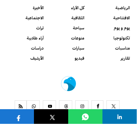
الرياضية
كل الآراء
الأخيرة
الافتتاحية
الثقافية
الاجتماعية
يوم و يوم
سياحة
تراث
تكنولوجيا
منوعات
آراء طلابية
مناسبات
سيارات
دراسات
تقارير
فيديو
الأرشيف
www.alseyassah.com