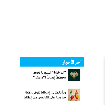
آخر الأخبار
"الداخلية" السورية تحبط
مخططاً إرهابياً لـ"داعش"
يستهدف جهة حكومية في ريف
دمشق
رداً بالمثل... إسبانيا تفرض رقابة
حدودية على القادمين من إيطاليا