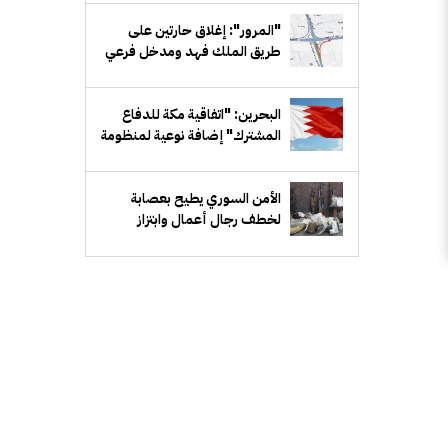
"المرور": إغلاق حارتين على
طريق الملك فهد ومدخل فرعي
مقابل بيان لمدة أسبوع
البحرين: "اتفاقية مكة للدفاع
المشترك" إضافة نوعية لمنظومة
الدفاع الخليجي
الأمن السوري يطيح بعصابة
لخطف رجال أعمال وابتزاز
ذويهم في ريف دمشق