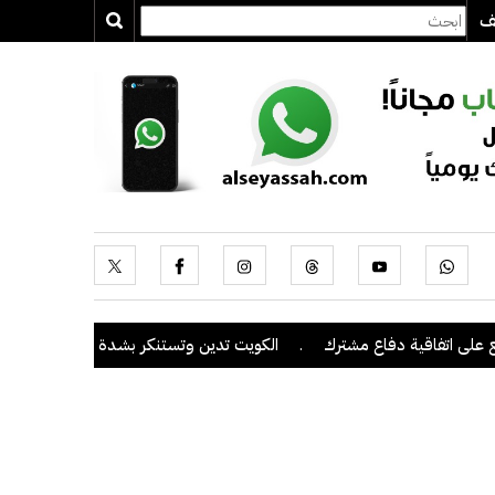
يف
فاقية دفاع مشترك
.
الكويت تدين وتستنكر بشدة اعتداءات ميليشيا الحو