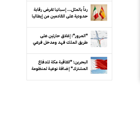
دمشق
رداً بالمثل... إسبانيا تفرض رقابة
حدودية على القادمين من إيطاليا
"المرور": إغلاق حارتين على
طريق الملك فهد ومدخل فرعي
مقابل بيان لمدة أسبوع
البحرين: "اتفاقية مكة للدفاع
المشترك" إضافة نوعية لمنظومة
الدفاع الخليجي