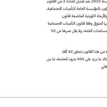
واضاف أن الشرائح التي تسري عليها أحكام القانون الجديد 71 لسنة 2023 بعد تعديل المادة 2 من القانون
دون المسجلون بالمؤسسة العامة للتأمينات الاجتماعية،
الأرملة الكويتية الخاضعة لقانون
ا المتوفى وفقا لقانون التأمينات الاجتماعية
وبلغت 50 سنة ميلادية، والمطلقة الكويتية الخاضعة لقانون المساعدات العامة، ولا يقل عمرها عن 50
وأشار كلندر إلى أن أعداد الشرائح الجديدة المضافة والمستفيدة من هذا القانون تتجاوز 40 ألفا،
وسيتمتعون بتغطية تصل إلى 15500 ألف دينار. وأضاف أن هناك ما يزيد على 400 مزود للخدمة، ما بين
هلي