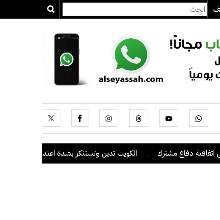
يف
دفاع مشترك
.
الكويت تدين وتستنكر بشدة اعتداءات ميليشيا الحوثي على