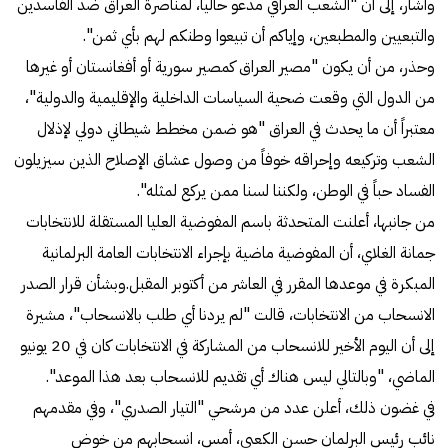
وأشار، إلى أن "الشعب العراقي مدعو حالياً، لمناصرة العراق ضد الفاسدين
والتبعيين والمطبعين، وإياكم أن تبيعوا وطنكم لهم بأي ثمن".
وحذر، من أن يكون "مصير العراق كمصير سورية أو أفغانستان أو غيرها
من الدول التي وقعت ضحية السياسات الداخلية والإقليمية والدولية"،
معتبراً أن ما يحدث في العراق "هو ضمن مخطط شيطاني دولي لإذلال
الشعب وتركيعه وإحراقه خوفاً من وصول عشاق الإصلاح الذين سيزيلون
الفساد حباً في الوطن، ولكننا لسنا ممن يركع لمثله".
من جانبها، أعلنت المتحدثة باسم المفوضية العليا المستقلة للانتخابات
جمانة الغلاي، أن المفوضية ماضية بإجراء الانتخابات العامة البرلمانية
المبكرة في موعدها المقرر في العاشر من أكتوبر المقبل.وبشأن قرار الصدر
الانسحاب من الانتخابات، قالت "لم يردنا أي طلب بالانسحاب"، مشيرة
إلى أن اليوم الأخير للانسحاب من المشاركة في الانتخابات كان في 20 يونيو
الماضي، "وبالتالي ليس هناك أي تقديم للانسحاب بعد هذا الموعد".
في غضون ذلك، أعلن عدد من مرشحي "التيار الصدري"، وفي مقدمهم
نائب رئيس البرلمان حسن الكعبي، أمس، انسحابهم من خوض