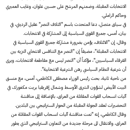
الانتخابات المقبلة، وضمنهم المرشح على حسين علوان، وغايب العميري
وحاكم الزاملي.
في سياق متصل، دعا المتحدث باسم "ائتلاف النصر" عقيل الرديني، في
بيان، أمس، جميع القوى السياسية إلى المشاركة في الانتخابات.
وقال، إن "الائتلاف، يؤمن بضرورة مشاركة جميع القوى السياسية في
الانتخابات المقبلة"، مضيفاً إن "النصر مع التنافس الانتخابي النزيه بين
الفرقاء السياسيين"، مؤكداً أن "النصر ليس مع مقاطعة الانتخابات، ويرى
أن شرعية النظام السياسي رهن الشرعية الانتخابية".
من ناحية ثانية، بحث رئيس الوزراء مصطفى الكاظمي، أمس، مع منسق
البيت الأبيض لشؤون الشرق الأوسط وشمال إفريقيا بريت مكغورك، في
آليات انسحاب القوات المقاتلة من العراق، بالإضافة إلى مناقشة
التحضيرات لعقد الجولة المقبلة من الحوار الستراتيجي بين البلدين.
وقال الكاظمي، إنه "تمت مناقشة آليات انسحاب القوات المقاتلة من
العراق، والانتقال الى مرحلة جديدة من التعاون الستراتيجي الذي يطور