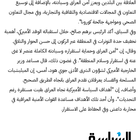
العلاقة بين البلدين ويعزز أمن العراق وسيادته، بالإضافة إلى توسيع
التعاون في المجالات الاقتصادية والثقافية والتجارية، وفي مجال التعاون
الصحي ومواجهة جائحة كورونا".
وفي السياق، أكد الرئيس برهم صالح، خلال استقباله الوفد الأميركي، أهمية
تخفيف حدة التوترات في المنطقة عبر الركون إلى حسن الحوار والتلاقي.
وقال، إن "أمن العراق وحماية استقراره وسيادته الكاملة عنصر لا غنى
عنه في استقرار وسلام المنطقة". في غضون ذلك، قال مساعد وزير
الخارجية الأميركي لشؤون الشرق الأدنى جوي هود، أمس، إن الميليشيات
المسلحة والفساد يعرقلان تقدم العراق باتجاه الطريق الصحيح.
وأضاف، إن "أهداف السياسة الأميركية تجاه العراق بقيت مستقرة رغم
التحديات"، وأن أحد تلك الأهداف مساعدة القوات الأمنية العراقية في
محاربة داعش وفي الحفاظ على الاستقرار.