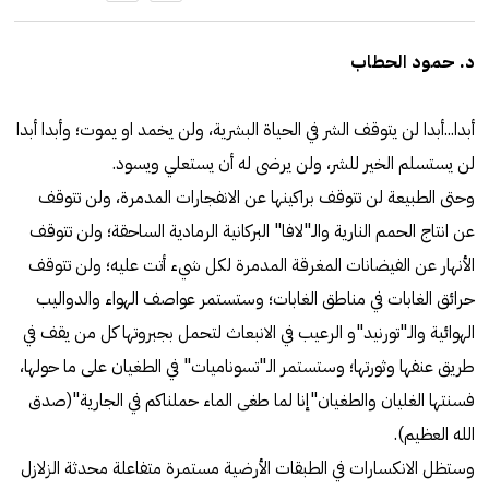
د. حمود الحطاب
أبدا...أبدا لن يتوقف الشر في الحياة البشرية، ولن يخمد او يموت؛ وأبدا أبدا
لن يستسلم الخير للشر، ولن يرضى له أن يستعلي ويسود.
وحتى الطبيعة لن تتوقف براكينها عن الانفجارات المدمرة، ولن تتوقف
عن انتاج الحمم النارية والـ"لافا" البركانية الرمادية الساحقة؛ ولن تتوقف
الأنهار عن الفيضانات المغرقة المدمرة لكل شيء أتت عليه؛ ولن تتوقف
حرائق الغابات في مناطق الغابات؛ وستستمر عواصف الهواء والدواليب
الهوائية والـ"تورنيد"و الرعيب في الانبعاث لتحمل بجبروتها كل من يقف في
طريق عنفها وثورتها؛ وستستمر الـ"تسوناميات" في الطغيان على ما حولها،
فسنتها الغليان والطغيان"إنا لما طغى الماء حملناكم في الجارية"(صدق
الله العظيم).
وستظل الانكسارات في الطبقات الأرضية مستمرة متفاعلة محدثة الزلازل