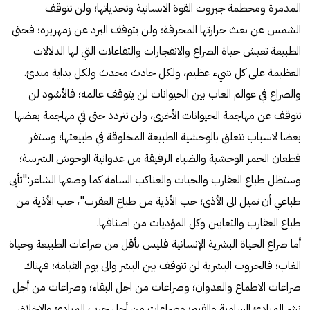
المدمرة ومحطمة جبروت القوة الانسانية وتحدياتها؛ ولن تتوقف
الشمس عن بعث حرارتها المحرقة؛ ولن يتوقف البرد عن زمهريره؛ فحتى
الطبيعة تعيش حياة الصراع والانفجارات والتفاعلات التي لها الدلالات
العظيمة على كل شيء عظيم، ولكل حادث محدث ولكل بداية مبدئ.
والصراع في عوالم الغاب بين الحيوانات لن يتوقف عالمه؛ فالأسُود لن
تتوقف عن مهاجمة الحيوانات الأخرى، ولن تتردد حتى في مهاجمة بعضها
بعضا لاسباب تتعلق بالوحشية الطبيعة المخلوقة في طبيعتها؛ وستفر
قطعان الحمر الوحشية والضباء الرقيقة من عدوانية الوحوش الشرسة؛
وستظل طباع العقارب والحيات والعناكب السامة كما وصفها الشاعر:"تأبى
طباعي أن تميل الى الأذى؛ حب الأذية من طباع العقرب"، حب الأذية من
طباع العقارب والثعابين وكل المؤذيات من اصنافها.
أما صراع الحياة البشرية الإنسانية فليس بأقل من صراعات الطبيعة وحياة
الغاب؛ فالحروب البشرية لن تتوقف بين البشر والى يوم القيامة؛ فهناك
صراعات الاطماع والعدوان؛ وصراعات من اجل البقاء؛ وصراعات من أجل
نشر المبادئ السامية والقيم؛ وصراعات من أجل حرب المبادئ والاخلاق