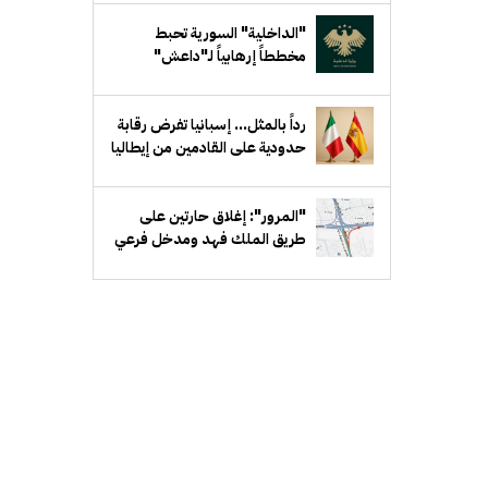
"الداخلية" السورية تحبط
مخططاً إرهابياً لـ"داعش"
يستهدف جهة حكومية في ريف
دمشق
رداً بالمثل... إسبانيا تفرض رقابة
حدودية على القادمين من إيطاليا
"المرور": إغلاق حارتين على
طريق الملك فهد ومدخل فرعي
مقابل بيان لمدة أسبوع