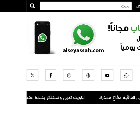
يف
ية دفاع مشترك
.
الكويت تدين وتستنكر بشدة اعتداءات ميليشيا الحوثي ع