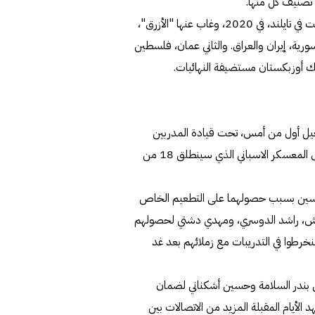
تصنيف كل منها.
وجاء التصنيف بناء على نتائج النسخة الأخيرة للبطولة التي أقيمت في تايلند، في 2020، وغاب عنها "الأزرق"،
ية، إيران والعراق. والثاني عمان، فلسطين
ذلك أوزبكستان مستضيفة النهائيات.
حيل أول من أمس، تحت قيادة المدربين
الوطنيين محمد العزب وطارق الخليفي، وذلك قبل المغادرة إلى المعسكر الاسباني الذي سينطلق 18 من
 حسين بسبب حصولهما على التطعيم الخاص
بيلش، راشد الدوسري، ومهدي دشتي لحصولهم
نخرطوا في التدريبات مع زملائهم بعد غد
ربي بندر السلامة وحسين أشكناني لضمان
لأيام المقبلة المزيد من الاتصالات بين