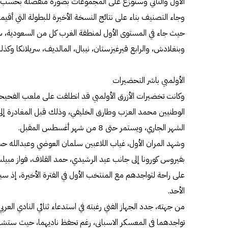
الأول والثاني وستوزع على المجموعات بصورة منفصلة بحسب 
حيث جاء في المستوى الأول لمنطقة الغرب كل من السعودية، سور
وبنغلادش، والرابع قيرغيزستان، نيبال، المالديف، سريلانكا وك
الأولمبي باشر التحضيرات
وكانت تخضيرات الأزرق الأولمبي قد انطلقت على ملعب الفحي
الشهر الجاري، ويستمر حتى 8 من شهر أغسطس المقبل.
وشهد المران الأول، غياب اللاعبين سلمان العوضي وعبدالله
بفيروس كورونا إلى جانب عيد الرشيدي، حمد القلاف، فواز م
على راحة لتواجدهم مع المنتخب الأول في الفترة الأخيرة، إذ سي
الأحد.
من جهته، جدد الجهاز الفني رغبته في استدعاء ثنائي النادي الع
تواجدهما في المعسكر الاسباني، رغم تحفظ ناديهما، حيث ستشهد ا