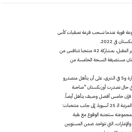
مجموعة قوية عندما تسحب قرعة تصفيات كأس
وتقام التصفيات بنظام التجمع خلال الفترة من 23 إلى 31 أكتوبر المقبل، بمشاركة 42 منتخبا تتنافس من
 إلى أوزبكستان مستضيفة النسخة الخامسة من
وتوزع المنتخبات الـ 46 على 11 مجموعة، بواقع 6 في غرب القارة و5 في الشرق، على أن يتأهل متصدرو
الى النهائيات. وفي حال تصدرت أوزبكستان "صاحبة
ب"، فإن خامس أفضل وصيف يتأهل أيضاً.
ورغم وقوع "الأزرق الأولمبي" ضمن المستوى الثالث لحلوله في المرتبة الـ 25 آسيويا، إلى جانب منتخبات:
ه لمجموعته ستجنبه الوقوع مع بقية
الإمارات، التي تتواجد ضمن المستويين