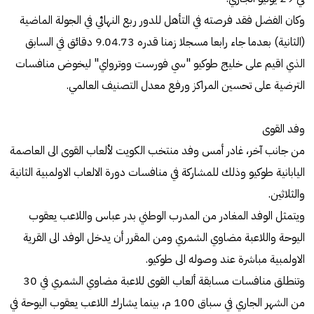
وكان الفضل فقد فرصته في التأهل للدور ربع النهائي في الجولة الماضية
(الثانية) بعدما جاء رابعا مسجلا زمنا قدره 9.04.73 دقائق في السابق
الذي اقيم على خليج طوكيو "سي فورست ووترواي" ليخوض منافسات
الترضية على تحسين المراكز ورفع معدل التصنيف العالمي.
وفد القوى
من جانب آخر، غادر أمس وفد منتخب الكويت لألعاب القوى الى العاصمة
اليابانية طوكيو وذلك للمشاركة في منافسات دورة الالعاب الاولمبية الثانية
والثلاثين.
ويتمثل الوفد المغادر من المدرب الوطني بدر عباس واللاعب يعقوب
اليوحة واللاعبة مضاوي الشمري ومن المقرر أن يدخل الوفد الى القرية
الاولمبية مباشرة عند وصوله الى طوكيو.
وتنطلق منافسات مسابقة ألعاب القوى للاعبة مضاوي الشمري في 30
من الشهر الجاري في سباق 100 م، بينما يشارك اللاعب يعقوب اليوحة في