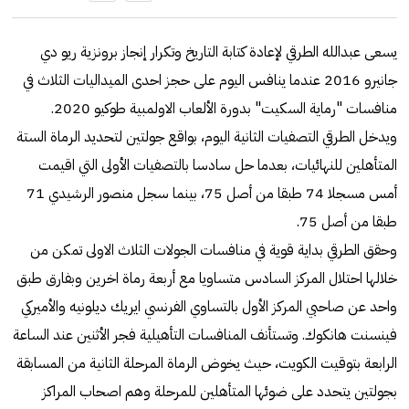
يسعى عبدالله الطرقي لإعادة كتابة التاريخ وتكرار إنجاز برونزية ريو دي
جانيرو 2016 عندما ينافس اليوم على حجز احدى الميداليات الثلاث في
منافسات "رماية السكيت" بدورة الألعاب الاولمبية طوكيو 2020.
ويدخل الطرقي التصفيات الثانية اليوم، بواقع جولتين لتحديد الرماة الستة
المتأهلين للنهائيات، بعدما حل سادسا بالتصفيات الأولى التي اقيمت
أمس مسجلا 74 طبقا من أصل 75، بينما سجل منصور الرشيدي 71
طبقا من أصل 75.
وحقق الطرقي بداية قوية في منافسات الجولات الثلاث الاولى تمكن من
خلالها احتلال المركز السادس متساويا مع أربعة رماة اخرين وبفارق طبق
واحد عن صاحبي المركز الأول بالتساوي الفرنسي ايريك ديلونيه والأميركي
فينسنت هانكوك. وتستأنف المنافسات التأهيلية فجر الأثنين عند الساعة
الرابعة بتوقيت الكويت، حيث يخوض الرماة المرحلة الثانية من المسابقة
بجولتين يتحدد على ضوئها المتأهلين للمرحلة وهم اصحاب المراكز