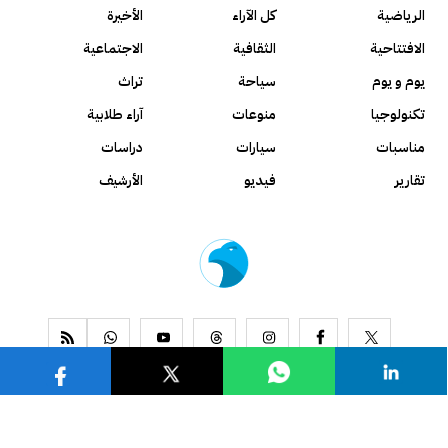
الرياضية
كل الآراء
الأخيرة
الافتتاحية
الثقافية
الاجتماعية
يوم و يوم
سياحة
تراث
تكنولوجيا
منوعات
آراء طلابية
مناسبات
سيارات
دراسات
تقارير
فيديو
الأرشيف
www.alseyassah.com