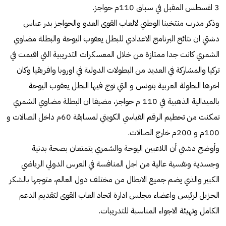
3 اغسطس المقبل في سباق 110م حواجز.
وذكر مدرب منتخبنا الوطني لالعاب القوى العدو والحواجز بدر عباس
دشتي ان نتائج البرنامج الاعدادي للبطل يعقوب اليوحة والبطلة مضاوي
الشمري كانت جدا ممتازة من خلال المعسكرات التدريبية التي اقيمت في
تركيا والمشاركة في العديد من البطولات الدولية في اوروبا وافريقيا وكان
اخرها البطولة العربية بتونس و التي توج فيها البطل يعقوب اليوحة
بالميدالية الذهبية في 110 م حواجز، مضيفا ان البطلة مضاوي الشمري
تمكنت من تحطيم الرقم القياسي الكويتي لمسابقة 60م داخل الصالات و
100م و 200م خارج الصالات.
وأوضح دشتي أن اللاعبين اليوحة والشمري يتمتعان بصحة بدنية
وجسدية ونفسية عالية من اجل المنافسة في العرس الدولي الرياضي
الكبير والذي يضم جميع الابطال من مختلف دول العالم، متوجها بالشكر
الجزيل لرئيس واعضاء مجلس ادارة اتحاد العاب القوى لتقديم الدعم
الكامل وتهيئة الاجواء المناسبة للتدريبات.