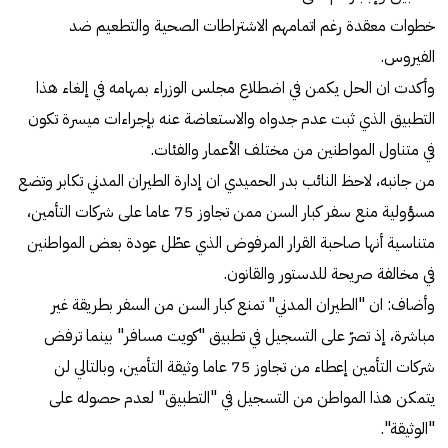
خطوات معقدة رغم اتمامهم الاشتراطات الصحية والتطعيم ضد
الفيروس.
وأكدت ان الحل يكمن في اضطلاع مجلس الوزراء بمهامه في إلغاء هذا
التطبيق الذي ثبت عدم جدواه والاستعاضة عنه بإجراءات ميسرة تكون
في متناول المواطنين من مختلف الأعمار والفئات.
من جانبه، لاحظ النائب بدر الحميدي ان إدارة الطيران المدني تكابر وتضع
مسؤولية منع سفر كبار السن ممن تجاوز 75 عاما على شركات التأمين،
متناسية أنها صاحبة القرار المرفوض الذي عطّل عودة بعض المواطنين
في مخالفة صريحة للدستور والقانون.
وأضاف: ان "الطيران المدني" تمنع كبار السن من السفر بطريقة غير
مباشرة، إذ تصرّ على التسجيل في تطبيق "كويت مسافر" بينما ترفض
شركات التأمين إعطاء من تجاوز 75 عاما وثيقة التأمين، وبالتالي لن
يتمكن هذا المواطن من التسجيل في "التطبيق" لعدم حصوله على
"الوثيقة".