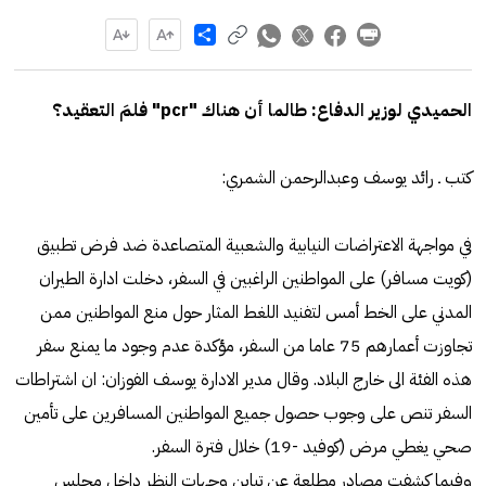
Share
الحميدي لوزير الدفاع: طالما أن هناك "pcr" فلمَ التعقيد؟
كتب ـ رائد يوسف وعبدالرحمن الشمري:
في مواجهة الاعتراضات النيابية والشعبية المتصاعدة ضد فرض تطبيق
(كويت مسافر) على المواطنين الراغبين في السفر، دخلت ادارة الطيران
المدني على الخط أمس لتفنيد اللغط المثار حول منع المواطنين ممن
تجاوزت أعمارهم 75 عاما من السفر، مؤكدة عدم وجود ما يمنع سفر
هذه الفئة الى خارج البلاد. وقال مدير الادارة يوسف الفوزان: ان اشتراطات
السفر تنص على وجوب حصول جميع المواطنين المسافرين على تأمين
صحي يغطي مرض (كوفيد -19) خلال فترة السفر.
وفيما كشفت مصادر مطلعة عن تباين وجهات النظر داخل مجلس