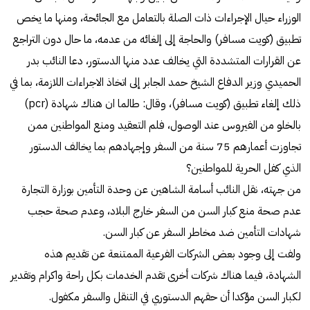
الوزراء حيال الإجراءات ذات الصلة بالتعامل مع الجائحة، ومنها ما يخص
تطبيق (كويت مسافر) والحاجة إلى إلغائه من عدمه، ما حال دون التراجع
عن القرارات المتشددة التي يخالف عدد منها الدستور، دعا النائب بدر
الحميدي وزير الدفاع الشيخ حمد الجابر إلى اتخاذ الاجراءات اللازمة، بما في
ذلك إلغاء تطبيق (كويت مسافر)، وقال: طالما ان هناك شهادة (pcr)
بالخلو من الفيروس عند الوصول، فلم التعقيد ومنع المواطنين ممن
تجاوزت أعمارهم 75 سنة من السفر وإجهادهم بما يخالف الدستور
الذي كفل الحرية للمواطنين؟
من جهته، نقل النائب أسامة الشاهين عن وحدة التأمين بوزارة التجارة
عدم صحة منع كبار السن من السفر خارج البلاد، وعدم صحة حجب
شهادات التأمين ضد مخاطر السفر عن كبار السن.
ولفت إلى وجود بعض الشركات الفرعية الممتنعة عن تقديم هذه
الشهادة، فيما هناك شركات أخرى تقدم الخدمات بكل راحة واكرام وتقدير
لكبار السن مؤكدا أن حقهم الدستوري في التنقل والسفر مكفول.