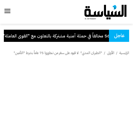
عاجل
ة أمنية مشتركة بالتعاون مع "القوى العاملة"
.
الرئيسية
/
الأولى
/
"الطيران المدني": لا قيود على سفر من تجاوزوا 75 عاماً بشرط "التأمين"