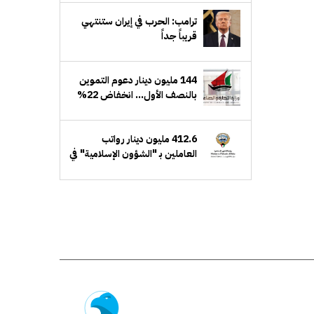
ترامب: الحرب في إيران ستنتهي
قريباً جداً
144 مليون دينار دعوم التموين
بالنصف الأول... انخفاض 22%
412.6 مليون دينار رواتب
العاملين بـ "الشؤون الإسلامية" في
26/ 27