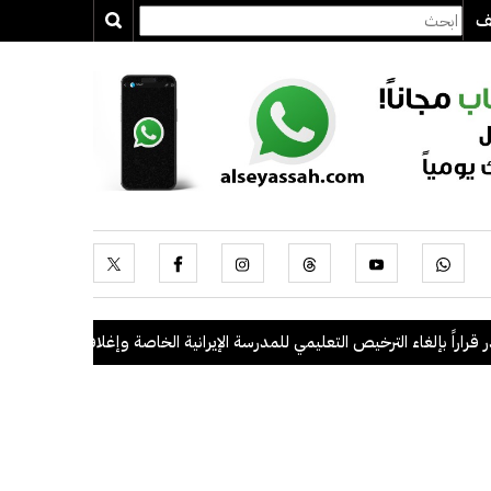
يف
راً بإلغاء الترخيص التعليمي للمدرسة الإيرانية الخاصة وإغلاقها
.
"الداخلية": ضبط 56 مخالفاً في حملة أمن