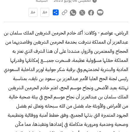
الخميس 06 يوليو 2023
السياسة
Share
الرياض، عواصم - وكالات: أكد خادم الحرمين الشريفين الملك سلمان بن
عبدالعزيز أن المملكة تشرفت بخدمة الحرمين الشريفين وقاصديهما من
الحجاج والمعتمرين والزوار، مشددا على أن هذا الشرف الذي تعتز به
المملكة حمّلها مسؤولية عظيمة، فسخرت جميــــــع إمكاناتها وقدراتها
المادية والبشرية لخدمتهم.وفي برقية شكر جوابية لوزير الداخلية السعودي
رئيس لجنة الحج العليا الأمير عبدالعزيز بن سعود بن نايف، بمناسبة
تهنئته بعيد الأضحى ونجاح موسم الحج، اعتبر خادم الحرمين الشريفين
الملك سلمان بن عبدالعزيز أن نجاح موسم الحج في بيئة صحية خالية
من الأمراض والأوبئة جاء بفضل من الله سبحانه وتعالى ثم بفضل
الجهود المتميزة التي بذلها الجميع، وفق خطط أمنية ووقائية وتنظيمية
وصحية وخدمية ومرورية متكاملة في إعدادها وتنفيذها، مما مكّن