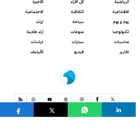
الرياضية
كل الآراء
الأخيرة
الافتتاحية
الثقافية
الاجتماعية
يوم و يوم
سياحة
تراث
تكنولوجيا
منوعات
آراء طلابية
مناسبات
سيارات
دراسات
تقارير
فيديو
الأرشيف
www.alseyassah.com
Copyright 2026, All Rights Reserved ©
Contact us
About us