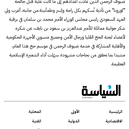
ضيوف الرحمن الذين عادت أعدادهم إلى ما كانت عليه قبل جائحة
"كورونا" من تأدية نُسكهم بكل راحة ويُسر وطمأنينة.من جانبه، أعرب ولي
العهد السعودي رئيس مجلس الوزراء الأمير محمد بن سلمان في برقية
شكر جوابية مماثلة للأمير عبدالعزيز بن سعود بن نايف، عن شكره
لأعضاء لجنة الحج العُليا ورجال الأمن وجميع منسوبي الأجهزة الحكومية
والأهلية المشاركة في خدمة ضيوف الرحمن في موسم حج هذا العام،
مشيدا بما تحقق من نجاحات مشهودة سهّلت أداء الشعيرة الإسلامية
العظيمة.
الرئيسية
الأولى
المحلية
الاقتصادية
الدولية
الفنية