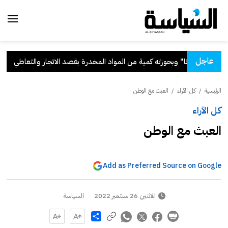
عاجل
"ماريغوانا" وبحوزته كمية من المواد المخدرة بقصد الاتجار والتعاطي
.
وز
الرئيسية
/
كل الآراء
/
العبث مع الوطن
كل الآراء
العبث مع الوطن
Add as Preferred Source on Google
الاثنين 26 سبتمبر 2022
السياسة
Share