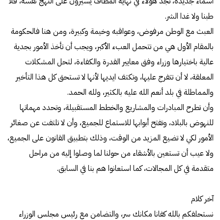
أسماء جديدة، تجد هؤلاء في نهاية المطاف يسيرون على النهج نفسه، فلا
طبنا ولا غدا الشر.
العبث مع الوطن مرفوض، وعواقبه وخيمة وكبيرة، ومن هنا فالحكومة
بالمقام الأول هي من تتحمل العبء الأكبر، ويجب أن تأخذ الأمور بجدية
عالية باختيارها وزراء وفق معايير القدرة والكفاءة، لتحل المشكلات
المعلقة، لا أن تتفرج عليها، وتكتف ايديها لأنها لا تستحق كل هذا التأخير
والمماطلة في بلد أنعم الله عليه بالكثير، ولله الحمد.
وأن تطرح المبادرات والمشاريع والخطط المستقبيلة، وتحدد مهماتها
للنهوض بالبلاد، وتفتح أبوابها للاستماع للجميع، وأن لا تلتفت عن صغائر
الأمور لكي لا تضيع المزيد من الوقت، وذلك بتطبيق القانون على الجميع،
ولا عيب أن تستعين بالأشقاء من حولنا لما وصلوا إليه من مراحل
متقدمة في كل المجالات، كما استعانوا هم بنا في السابق.
آخر كلام
نستحلفكم بالله كفانا مكانك سر، والتضامن مع رئيس مجلس الوزراء