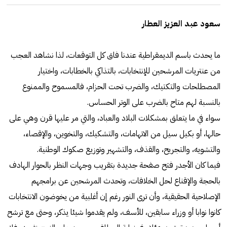
سعود عبد العزيز العطار
ما يحدث باسم الديمقراطية عندنا فاق كل التوقعات، لذا نشاهد العجب
من عنتريات المرشحين للإنتخابات، بالتذاكي بالخطابات، واختيار
المصطلحات والتكتيك، والضرب تحت الحزام، فالمسموح والممنوع
بالنسبة لهم متاح بالضرب على الوتر الحساس.
سواء في ما يتعلق بمشكلات البلاد والعباد، والتي مر عليها قرن وهي على
حالها، أو بكيل سيل من الاتهامات، والتشكيك، والتخوين، والإقصاء،
والتشويه، والتجريح، والقذف، والتشهير وتوزيع صكوك الوطنية.
فيما كان الأجدر فتح صفحة جديدة بتقريب وجهات النظر بالحوار الهادف
بالحجة والإقناع لحل الخلافات، وتحدث المرشحين عن برامجهم
الإصلاحية الحقيقية، وأن ترى النور رغم إن أغلبية من يخوضون الانتخابات
كانوا نوابا أو وزراء سابقين، للأسف، ولم يقدموا شيئا يذكر، وحتى مع ترشح