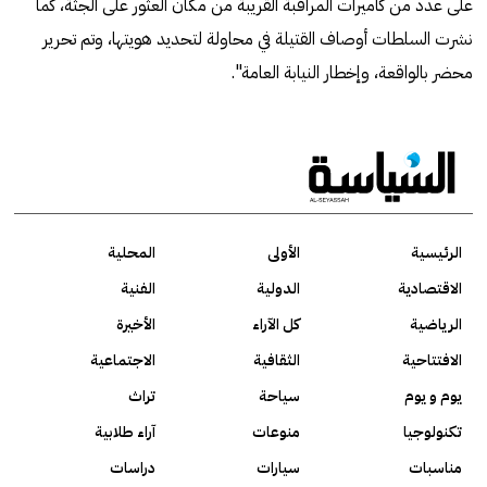
على عدد من كاميرات المراقبة القريبة من مكان العثور على الجثة، كما
نشرت السلطات أوصاف القتيلة في محاولة لتحديد هويتها، وتم تحرير
محضر بالواقعة، وإخطار النيابة العامة".
الرئيسية
الأولى
المحلية
الاقتصادية
الدولية
الفنية
الرياضية
كل الآراء
الأخيرة
الافتتاحية
الثقافية
الاجتماعية
يوم و يوم
سياحة
تراث
تكنولوجيا
منوعات
آراء طلابية
مناسبات
سيارات
دراسات