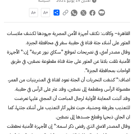
الاثنين 19 يوليو 2021
السياسة
Share
القاهرة– وكالات: تكثف أجهزة الأمن المصرية جهودها لكشف ملابسات
العثور على أشلاء جثة فتاة في حقيبة سفر في محافظة الجيزة.
وقال مصدر أمني، في تصريحات لموقع "سكاي نيوز عربية" إن:" الأجهزة
الأمنية تلقت بلاغا عن العثور على جثة فتاة مقطوعة نصفين، في طريق
الواحات بمحافظة الجيزة".
اضاف:" كشفت التحريات أن الجثة تعود لفتاة في العشرينيات من العمر،
مفصولة الرأس ومقطعة إلى نصفين، وقد عثر على الرأس في حقيبة.
وقد أثبتت المعاينة الأولية لرجال المباحث أن المجني عليها تعرضت
للتعذيب بطريقة وحشية، حيث تظهر آثار التعذيب على أشلاء جثتها، كما
ان الجاني ذبحها وقطع جسدها إلى نصفين.
وقال المصدر الامني الذي رفض ذكر اسمه:" إن الأجهزة الأمنية تحفظت