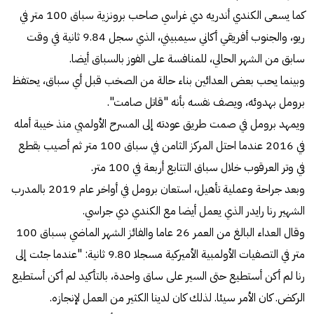
كما يسعى الكندي أندريه دي غراسي صاحب برونزية سباق 100 متر في
ريو، والجنوب أفريقي أكاني سيمبيني، الذي سجل 9.84 ثانية في وقت
سابق من الشهر الحالي، للمنافسة على الفوز بالسباق أيضا.
وبينما يحب بعض العدائين بناء حالة من الصخب قبل أي سباق، يحتفظ
برومل بهدوئه، ويصف نفسه بأنه "قاتل صامت".
ويمهد برومل في صمت طريق عودته إلى المسرح الأولمبي منذ خيبة أمله
في 2016 عندما احتل المركز الثامن في سباق 100 متر ثم أصيب بقطع
في وتر العرقوب خلال سباق التتابع أربعة في 100 متر.
وبعد جراحة وعملية تأهيل، استعان برومل في أواخر عام 2019 بالمدرب
الشهير رنا رايدر الذي يعمل أيضا مع الكندي دي جراسي.
وقال العداء البالغ من العمر 26 عاما والفائز الشهر الماضي بسباق 100
متر في التصفيات الأولمبية الأميركية مسجلا 9.80 ثانية: "عندما جئت إلى
رنا لم أكن أستطيع حتى السير على ساق واحدة، بالتأكيد لم أكن أستطيع
الركض. كان الأمر سيئا. لذلك كان لدينا الكثير من العمل لإنجازه.