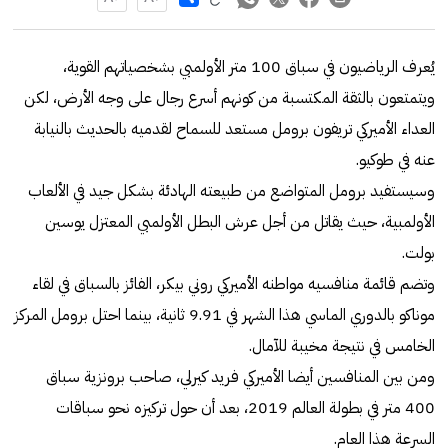
يُعرف الرياضيون في سباق 100 متر الأولمبي بشخصياتهم القوية،
ويتمتعون بالثقة المكتسبة من كونهم أسرع رجال على وجه الأرض، لكن
العداء الأميركي تريفون برومل مستعد للسماح لقدميه بالحديث بالنيابة
عنه في طوكيو.
وسيستفيد برومل المتواضع من طبيعته الهادئة بشكل جيد في الألعاب
الأولمبية، حيث يقاتل من أجل عرش البطل الأولمبي المعتزل يوسين
بولت.
وتضم قائمة منافسيه مواطنه الأميركي روني بيكر، الفائز بالسباق في لقاء
موناكو بالدوري الماسي هذا الشهر في 9.91 ثانية، بينما احتل برومل المركز
الخامس في نتيجة مخيبة للآمال.
ومن بين المنافسين أيضا الأميركي فريد كيرلي، صاحب برونزية سباق
400 متر في بطولة العالم 2019، بعد أن حول تركيزه نحو سباقات
السرعة هذا العام.