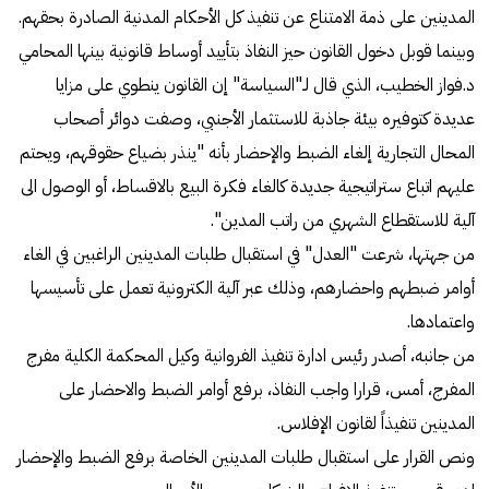
المدينين على ذمة الامتناع عن تنفيذ كل الأحكام المدنية الصادرة بحقهم.
وبينما قوبل دخول القانون حيز النفاذ بتأييد أوساط قانونية بينها المحامي
د.فواز الخطيب، الذي قال لـ"السياسة" إن القانون ينطوي على مزايا
عديدة كتوفيره بيئة جاذبة للاستثمار الأجنبي، وصفت دوائر أصحاب
المحال التجارية إلغاء الضبط والإحضار بأنه "ينذر بضياع حقوقهم، ويحتم
عليهم اتباع ستراتيجية جديدة كالغاء فكرة البيع بالاقساط، أو الوصول الى
آلية للاستقطاع الشهري من راتب المدين".
من جهتها، شرعت "العدل" في استقبال طلبات المدينين الراغبين في الغاء
أوامر ضبطهم واحضارهم، وذلك عبر آلية الكترونية تعمل على تأسيسها
واعتمادها.
من جانبه، أصدر رئيس ادارة تنفيذ الفروانية وكيل المحكمة الكلية مفرج
المفرج، أمس، قرارا واجب النفاذ، برفع أوامر الضبط والاحضار على
المدينين تنفيذاً لقانون الإفلاس.
ونص القرار على استقبال طلبات المدينين الخاصة برفع الضبط والإحضار