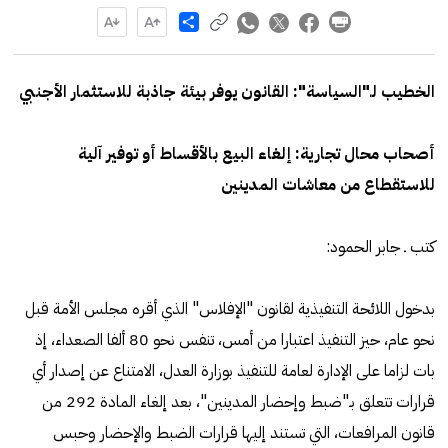
Share
الخطيب لـ"السياسة": القانون يوفر بيئة جاذبة للاستثمار الأجنبي
أصحاب محال تجارية: إلغاء البيع بالأقساط أو توفير آلية
للاستقطاع من معاشات المدينين
كتب ـ جابر الحمود:
بدخول اللائحة التنفيذية لقانون "الإفلاس" الذي أقره مجلس الأمة قبل
نحو عام، حيز التنفيذ اعتبارا من أمس، تنفس نحو 80 ألفا الصعداء، إذ
بات لزاما على الإدارة لعامة للتنفيذ بوزارة العدل، الامتناع عن إصدار أي
قرارات تتعلق بـ"ضبط وإحضار المدينين"، بعد إلغاء المادة 292 من
قانون المرافعات، التي تستند إليها قرارات الضبط والإحضار وحبس