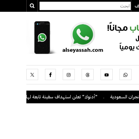
يف
 السعودية
.
"أدنوك" تعلن استهداف سفينة تابعة لها بصاروخ أثناء عبور