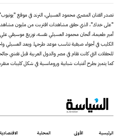
تصدر الفنان المصري محمود العسيلي، الترند في موقع "يوتيوب"
"على خدك"، الذي حقق مشاهدات اقتربت من مليون مشاهدة في
أمير طعيمة، ألحان محمود العسيلي نفسه، توزيع موسيقي علي فتح
الكليب في أجواء صيفية تناسب موعد طرحها. ويعد العسيلي واحدا
للحفلات التي كانت تقام في مصر والدول العربية قبل تفشي جائح
كما يتميز بطرح أغنيات شبابية ورومانسية في شكل كليبات منفرد
الرئيسية
الأولى
المحلية
الاقتصادية