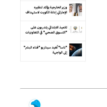
وزير الخارجية يؤكد لنظيره
الإماراتي إدانة الكويت لاستهداف
ناقلة "أدنوك"
تلاميذ الابتدائي يتدربون على
"التسوق الصحي" في التعاونيات
"ناسا" تُعيد سيناريو "فناء البشر"
إلى الواجهة