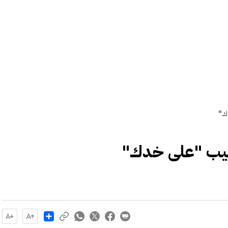
ك"
ليب "على خدك"
Share