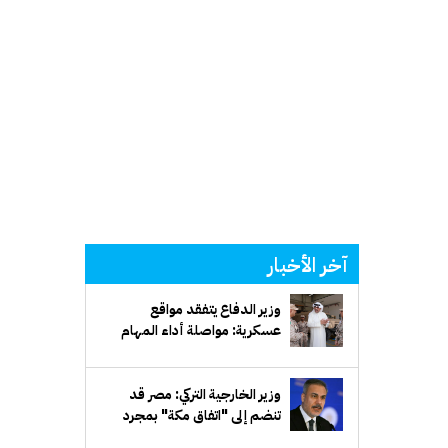
آخر الأخبار
وزير الدفاع يتفقد مواقع
عسكرية: مواصلة أداء المهام
بكفاءة واقتدار لحماية أمن
الوطن واستقراره
وزير الخارجية التركي: مصر قد
تنضم إلى "اتفاق مكة" بمجرد
تسوية مسائل فنية