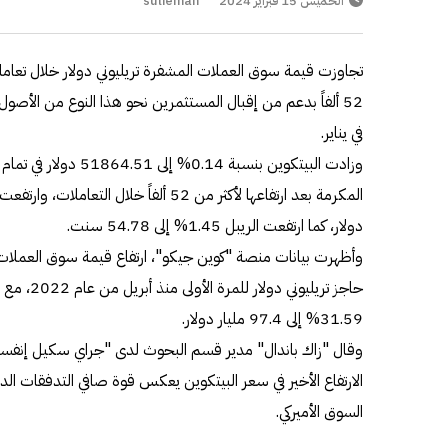
الخميس 15 فبراير 2024
sulieman
تجاوزت قيمة سوق العملات المشفرة تريليوني دولار خلال تعامل
52 ألفاً بدعم من إقبال المستثمرين نحو هذا النوع من الأصول
في يناير.
دولار، كما ارتفعت الريبل 1.45% إلى 54.78 سنت.
31.59% إلى 97.4 مليار دولار.
وقال "زاك باندال" مدير قسم البحوث لدى "جراي سكيل إنفستمن
الارتفاع الأخير في سعر البيتكوين يعكس قوة صافي التدفقات الد
السوق الأميركي.