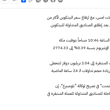
ات امس، مع ارتفاع سعر البيتكوين لأكثر من
 بعد إطلاق الصناديق المتداولة للبيتكوين
وزادت البيتكوين بنسبة 0.14% إلى 51864.51 دولار في تمام الساعة 10:46 صباحاً بتوقيت مكة
المكرمة بعد ارتفاعها لأكثر من 52 ألفاً خلال التعاملات، وارتفعت الإيثيريوم بنسبة 0.39% إلى 2774.33
وأظهرت بيانات منصة "كوين جيكو"، ارتفاع قيمة سوق العملات المشفرة إلى 2.04 تريليون دولار لتتخطى
حاجز تريليوني دولار للمرة الأولى منذ أبريل من عام 2022، مع زيادة حجم تداولات الـ 24 ساعة الماضية
ت" في تصريح لوكالة "بلومبيرغ"، إن
اخلة للصناديق المتداولة للعملة المشفرة في