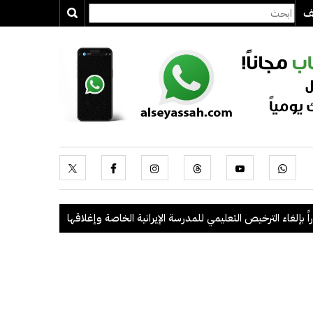
يف
 الترخيص التعليمي للمدرسة الإيرانية الخاصة وإغلاقها
.
"الداخلية": ضبط 56 مخالفاً في حملة أمنية مشتركة بالتعاون مع "القوى العاملة"