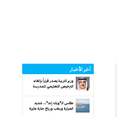
آخر الأخبار
وزير التربية يصدر قراراً بإلغاء
الترخيص التعليمي للمدرسة
الإيرانية الخاصة وإغلاقها
طقس الـ"ويك إند"... شديد
الحرارة ورطب ورياح حارة مثيرة
للغبار