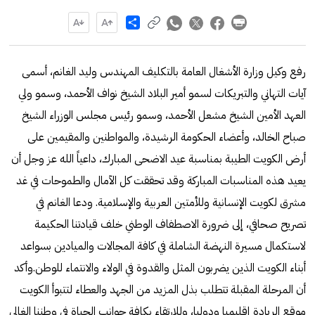
Share
رفع وكيل وزارة الأشغال العامة بالتكليف المهندس وليد الغانم، أسمى
آيات التهاني والتبريكات لسمو أمير البلاد الشيخ نواف الأحمد، وسمو ولي
العهد الأمين الشيخ مشعل الأحمد، وسمو رئيس مجلس الوزراء الشيخ
صباح الخالد، وأعضاء الحكومة الرشيدة، والمواطنين والمقيمين على
أرض الكويت الطيبة بمناسبة عيد الاضحى المبارك، داعياً الله عز وجل أن
يعيد هذه المناسبات المباركة وقد تحققت كل الآمال والطموحات في غد
مشرق لكويت الإنسانية وللأمتين العربية والإسلامية. ودعا الغانم في
تصريح صحافي، إلى ضرورة الاصطفاف الوطني خلف قيادتنا الحكيمة
لاستكمال مسيرة النهضة الشاملة في كافة المجالات والميادين بسواعد
أبناء الكويت الذين يضربون المثل والقدوة في الولاء والانتماء للوطن.وأكد
أن المرحلة المقبلة تتطلب بذل المزيد من الجهد والعطاء لتتبوأ الكويت
موقع الريادة إقليميا ودوليا، وللارتقاء بكافة جوانب الحياة في وطننا الغالي