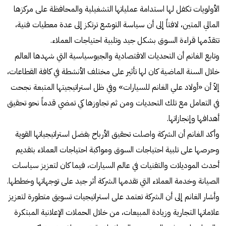
الأولويات تكفل لها استدامة عملياتها التشغيلية والمحافظة على مركزها
المالي المتين، لافتاً إلى أن سياسة التوسّع ترتكز إلى عدة معطيات فنية،
تتقدّمها قراءة السوق بشكل جيد وتلبية احتياجات العملاء.
وتابع الغانم أن التحديات الاقتصادية والجيوسياسية التي شهدها العالم
خلال السنة الماضية كان لها تأثير على مختلف الأنشطة في كافة القطاعات،
إلاّ أن «أولاد علي الغانم للسيارات» وفي ظل استراتيجيتها المتبعة نجحت
في التعامل مع تلك التحديات ومن ثم تجاوزها كي تمضي قدماً نحو تحقيق
أهدافها وإنجازاتها.
وأكد الغانم أن الشركة واصلت تحقيق الأرباح بفضل استراتيجياتها القوية
وحرصها على تلبية احتياجات السوق ومواكبة احتياجات العملاء بتقديم
أحدث الموديلات والتقنيات في عالم السيارات، فيما كان لتعزيز سياسات
الصيانة وخدمة العملاء التي تقدمها الشركة أثر جيد على توجهاتها وخططها.
وأشار الغانم إلى أن الشركة تعتمد على استراتيجيات تسويق متطورة لتعزيز
علاماتها التجارية وزيادة المبيعات، من خلال الحملات الإعلانية المبتكرة