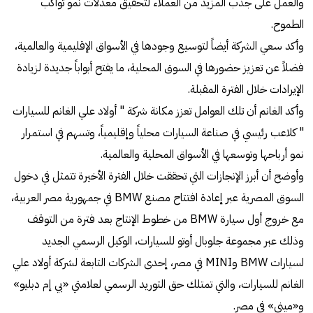
والعمل على جذب المزيد من العملاء لتحقيق معدلات نمو تواكب
الطموح.
وأكد سعي الشركة أيضاً لتوسيع وجودها في الأسواق الإقليمية والعالمية،
فضلاً عن تعزيز حضورها في السوق المحلية، ما يفتح أبواباً جديدة لزيادة
الإيرادات خلال الفترة المقبلة.
وأكد الغانم أن تلك العوامل تعزز مكانة شركة " أولاد علي الغانم للسيارات
" كلاعب رئيسي في صناعة السيارات محلياً وإقليمياً، وتسهم في استمرار
نمو أرباحها وتوسعها في الأسواق المحلية والعالمية.
وأوضح أن أبرز الإنجازات التي تحققت خلال الفترة الأخيرة تتمثل في دخول
السوق المصرية عبر إعادة افتتاح مصنع BMW في جمهورية مصر العربية،
مع خروج أول سيارة BMW من خطوط الإنتاج بعد فترة من التوقف
وذلك عبر مجموعة جلوبال أوتو للسيارات، الوكيل الرسمي الجديد
لسيارات BMW وMINI في مصر، إحدى الشركات التابعة لشركة أولاد علي
الغانم للسيارات، والتي تمتلك حق التوريد الرسمي لعلامتي «بي إم دبليو»
و«ميني» في مصر.