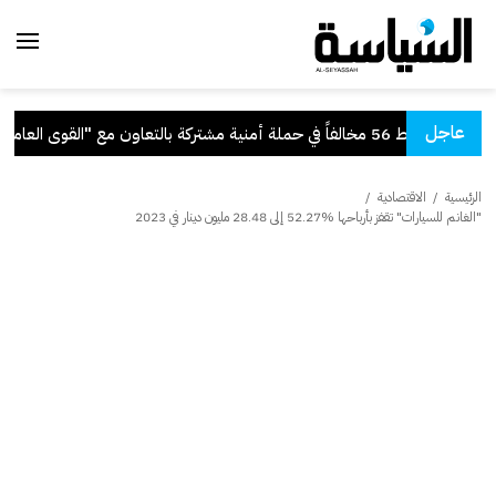
عاجل
اون مع "القوى العاملة"
.
سمو
الرئيسية
/
الاقتصادية
/
"الغانم للسيارات" تقفز بأرباحها %52.27 إلى 28.48 مليون دينار في 2023