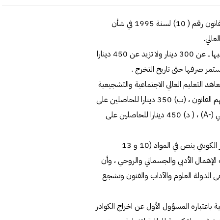
قدم النائب مرزوق الغانم اقتراحا بقانون بتعديل بعض أحكام القانون رقم ( 10) لسنة 1995 في شأن
عالي.
ويقضي التعديل بألا تقل المكافأة الاجتماعية والتشجيعية - بنوعيها ــ عن 300 دينار ولا تزيد عن 450 دينارا
يستمر صرفها حتى تاريخ التخرج .
د التعليم العالي الاجتماعية والتشجيعية
وفق شرائح، كما يلي : (أ) 300 دينار لجميع الطلبة الذين يشملهم القانون ، (ب) 350 دينارا للحاصلين على
معدل تراكمي (B)، ( ج) 400 دينار للحاصلين على معدل تراكمي (-A) ، ( د) 450 دينارا للحاصلين على
يتي ينص في المواد (10 و 13
ه الإهمال الأدبي والجسماني والروحي ، وأن
عى الدولة العلوم والآداب والفنون وتشجع
ية باعتباره المسؤول الأول عن اخراج الكوادر