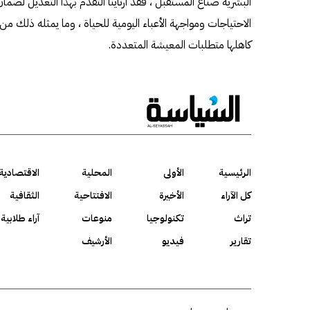
البشرية صناع المستقبل ، فقد ارتأينا التقدم بهذا التعديل لضما
الاحتياجات ومواجهة الأعباء اليومية للحياة ، وما يمثله ذلك من
كاهلها متطلبات المعيشة المتعددة.
الرئيسية
الأولى
المحلية
الاقتصادية
كل الآراء
الأخيرة
الافتتاحية
الثقافية
تراث
تكنولوجيا
منوعات
آراء طلابية
تقارير
فيديو
الأرشيف