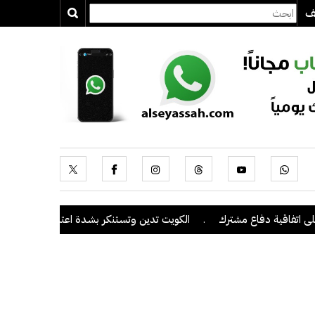
يف
اقية دفاع مشترك
.
الكويت تدين وتستنكر بشدة اعتداءات ميليشيا الحوثي