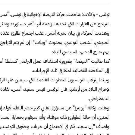
تونس - وكالات: هاجمت حركة النهضة الإخوانية في تونس، أمس،
التراجع عن القرارات التي اتخذها، زاعمة أنها "غير دستورية وتمثل 
وهددت الحركة، في بيان نشرته أمس، عقب اجتماع طارئ عقده م
الغنوشي، الشعب التونسي، بحدوث "ويلات"، إن لم يتم التراجع عن
بهم خارج المشهد السياسي للبلاد.
كما طالبت "النهضة" بضرورة استئناف عمل البرلمان كسلطة أصل
إلى الملاحقة القضائية لمقترفي تلك الإجراءات.
وبينما يترقب التونسيون الخطوات القادمة التي سيعلن عنها ال
لإخراج البلاد من أزماتها، قال الرئيس قيس سعيد، أمس، لقادة
الديمقراطي.
ونقلت وكالة "رويترز" عن مسؤول نقابي كبير حضر اللقاء، قوله إ
المدني، أن حالة الطوارئ تلك موقتة، وأنه سيقوم بحماية المسار
واضاف "إن سعيد ذكر في الاجتماع أن حريات وحقوق التونسيين 