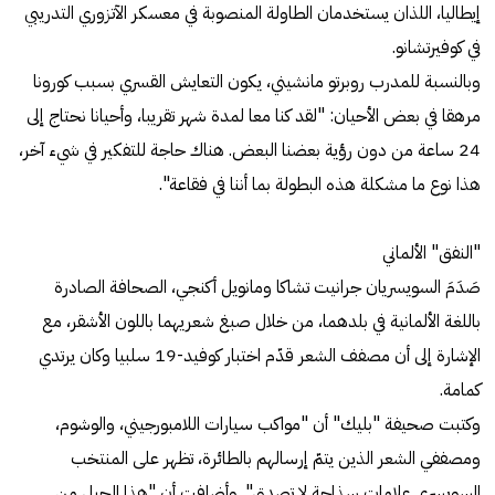
إيطاليا، اللذان يستخدمان الطاولة المنصوبة في معسكر الآتزوري التدريبي
في كوفيرتشانو.
وبالنسبة للمدرب روبرتو مانشيني، يكون التعايش القسري بسبب كورونا
مرهقا في بعض الأحيان: "لقد كنا معا لمدة شهر تقريبا، وأحيانا نحتاج إلى
24 ساعة من دون رؤية بعضنا البعض. هناك حاجة للتفكير في شيء آخر،
هذا نوع ما مشكلة هذه البطولة بما أننا في فقاعة".
"النفق" الألماني
صَدَمَ السويسريان جرانيت تشاكا ومانويل أكنجي، الصحافة الصادرة
باللغة الألمانية في بلدهما، من خلال صبغ شعريهما باللون الأشقر، مع
الإشارة إلى أن مصفف الشعر قدّم اختبار كوفيد-19 سلبيا وكان يرتدي
كمامة.
وكتبت صحيفة "بليك" أن "مواكب سيارات اللامبورجيني، والوشوم،
ومصففي الشعر الذين يتمّ إرسالهم بالطائرة، تظهر على المنتخب
السويسري علامات سذاجة لا تصدق". وأضافت أن "هذا الجيل من