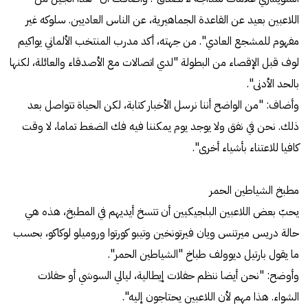
اللاعبين بعيد عن القاعدة الجماهيرية، عن الناس العاديين. سلوكه غير
مفهوم للمشجع العادي". من جهته، أكد مدرب المنتخب الألماني يواكيم
لوف قبل الإقصاء من البطولة "لدي اتصالات مع الأصدقاء والعائلة، لكنها
بالحد الأدنى".
وأضاف: "من الواضح أننا نرسل الأخبار كتابة، لكن الحياة تتواصل بعد
ذلك. نحن في نفق ولا يوجد يوم يمكننا فيه فك الضغط تماما، لا وقت
كافيا للاعتناء بأشياء أخرى".
مطبخ الشياطين الحمر
يحبّ بعض اللاعبين البلجيكيين أن تتسخ أيديهم في المطبخ، هذه هي
حالة دريس ميرتنس ويان فيرتونخين وتيبو كورتوا وروميلو لوكاكو، بحسب
ما يقول بارتيل ديوولف طباخ "الشياطين الحمر".
وأوضح: "نحن أيضا ننظم حفلات إيطالية، ليالي السوشي أو حفلات
الشواء. هذا مهم لأن اللاعبين يحتاجون إليه".