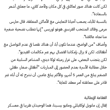
لكن كانت هناك صور لعائلتي في كل مكان ولأحد كلابي، ما جعلني أشعر
بالسعادة".
بالنسبة للآباء، يصعب أحيانا التعايش مع الأماكن المغلقة، قال حارس
مرمى وقائد المنتخب الفرنسي هوغو لوريس "إنها تتطلب تضحية صغيرة
منا تجاه عائلاتنا".
وأضاف "من الواضح، عندما تكون أبا، أن هناك نقصا في عدم التواصل مع
أطفالك. لكن لا يزال بإمكاننا الاتصال بهم عبر مكالمات الفيديو".
لكن يتجنب البعض، على غرار زميله لوكا دينيي، المشاعر السلبية من
خلال مطالبة الأسرة بعدم الحضور إلى المباريات "أطفالي صغار، طفلي
الصغير يبلغ من العمر 5 أشهر، والأكبر يبلغ عامين. أن تشرح له أن أباه غير
قادر على معانقته أمر معقد للغاية".
الفقاعة الإيطالية
يُقال إن مانويل لوكاتيللي وماتيو بيسينا، هما الوحيدان تقريبا في معسكر