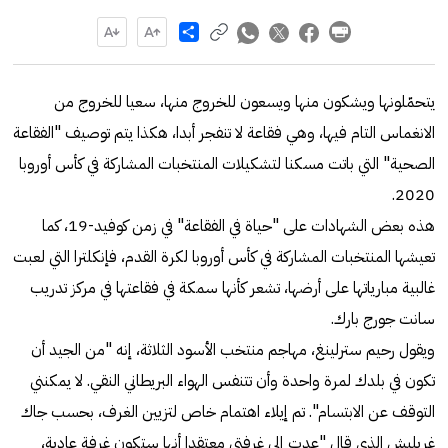
Share
يتحمّلونها ويشكون منها ويسعون للخروج منها، سعيا للخروج من
الانغماس التام فيها، وهي فقاعة لا تنفجر أبدا، هكذا يتم توصيف "الفقاعة
الصحية" التي باتت مسكنا لتشكيلات المنتخبات المشاركة في كأس أوروبا
2020.
هذه بعض الشهادات على "حياة في الفقاعة" في زمن كوفيد-19، كما
تعيشها المنتخبات المشاركة في كأس أوروبا لكرة القدم، فإنكلترا التي لعبت
غالبية مبارياتها على أرضها، تشعر كأنها سمكة في فقاعتها في مركز تدريب
سانت جورج بارك.
ويقول رحيم سترلينغ، مهاجم منتخب الأسود الثلاثة، إنه "من الجيد أن
تكون في بلدك لمرة واحدة وأن تتنفس الهواء البريطاني النقي. لا يمكنني
التوقف عن الابتسام". تم إيلاء اهتمام خاص لتزيين الغرف، بحسب جاك
غريليش الذي قال "عدت إلى غرفتي معتقدا أنها ستكون غرفة عادية،