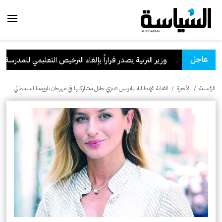
عاجل
السعودية
.
وزير التربية يصدر قراراً بإلغاء الترخيص التعليمي للمدرسة الإير
الرئيسية
/
الأخيرة
/
الفنانة الإيطالية بياتريس فينزي خلال مشاركتها في مهرجان تاورمينا السينمائي