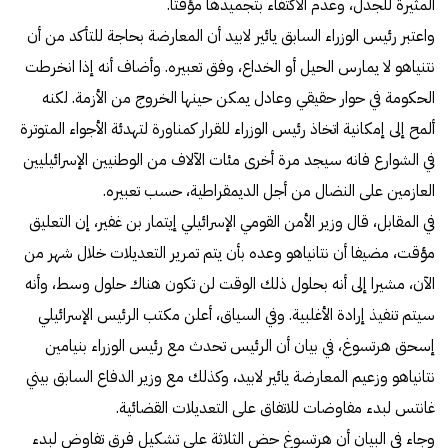
المثيرة للجدل، وعدم الاكتفاء بتجميدها مؤقتًا.
واعتبر رئيس الوزراء السابق يائير لابيد أن المعارضة بحاجة للتأكد من أن
نتنياهو لا يمارس الحيل أو الخداع، وفق تعبيره. وأضاف أنه إذا انخرطت
الحكومة في حوار حقيقي وعادل يمكن حينها الخروج من الأزمة. لكنه
ألمح إلى إمكانية اتخاذ رئيس الوزراء للقرار كمناورة لتهدئة الأجواء المتوترة
في الشوارع فانه سيجد مرة أخرى مئات الآلاف من الوطنيين الإسرائيليين
العازمين على النضال من أجل الديمقراطية، حسب تعبيره.
في المقابل، قال وزير الأمن القومي الإسرائيلي إيتمار بن غفير، إن التعليق
مؤقت، مضيفا أن نتانياهو وعده بأن يتم تمرير التعديلات خلال شهر من
الآن، مشيرا إلى أنه بحلول ذلك الوقت لن تكون هناك حلول وسط، وأنه
سيتم تنفيذ إرادة الأغلبية. وفي السياق، أعلن مكتب الرئيس الإسرائيلي
إسحق هرتسوغ، في بيان أن الرئيس تحدث مع رئيس الوزراء بنيامين
نتانياهو وزعيم المعارضة يائير لابيد، وكذلك مع وزير الدفاع السابق بيني
غانتس لبدء مفاوضات للاتفاق على التعديلات القضائية.
وجاء في البيان أن هرتسوغ حض الثلاثة على تشكيل فرق تفاوض لبدء