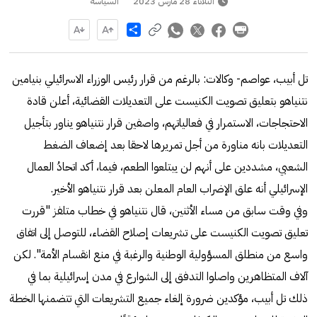
الثلاثاء 28 مارس 2023
السياسة
Share
تل أبيب، عواصم- وكالات: بالرغم من قرار رئيس الوزراء الاسرائيلي بنيامين
نتنياهو بتعليق تصويت الكنيست على التعديلات القضائية، أعلن قادة
الاحتجاجات، الاستمرار في فعالياتهم، واصفين قرار نتنياهو يناور بتأجيل
التعديلات بانه مناورة من أجل تمريرها لاحقا بعد إضعاف الضغط
الشعبي، مشددين على أنهم لن يبتلعوا الطعم، فيما، أكد اتحادُ العمال
الإسرائيلي أنه علق الإضراب العام المعلن بعد قرار نتنياهو الأخير.
وفي وقت سابق من مساء الأثنين، قال نتنياهو في خطاب متلفز "قررت
تعليق تصويت الكنيست على تشريعات إصلاح القضاء، للتوصل إلى اتفاق
واسع من منطلق المسؤولية الوطنية والرغبة في منع انقسام الأمة". لكن
آلاف المتظاهرين واصلوا التدفق إلى الشوارع في مدن إسرائيلية بما في
ذلك تل أبيب، مؤكدين ضرورة إلغاء جميع التشريعات التي تتضمنها الخطة