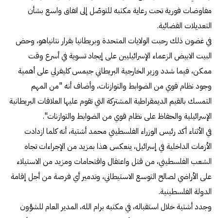
مفاوضات فورية تحت رعاية مكتبه للتوصّل إلى اتفاق واسع بشأن
التعديلات القضائية.
في غضون ذلك رحبت الولايات المتحدة وبريطانيا بقرار نتانياهو، وحض
البيت الابيض الزعماء الإسرائيليين على إيجاد تسوية في أسرع وقت
ممكن، فيما شدد وزير الخارجية البريطاني جيمس كليفرلي على أهمية
وجود نظام قوي من الضوابط والتوازنات، وأضاف أنه "من المهم
التمسك بالقيم الديمقراطية المشتركة التي تقوم عليها العلاقات البريطانية
الإسرائيلية والحفاظ على نظام قوي من الضوابط والتوازنات".
في الأثناء أكد رئيس الوزراء الفلسطيني محمد أشتية، أنه كلما ازدادت
الأزمات الداخلية في إسرائيل، ينعكس هذا بمزيد من الإجراءات تجاه
الشعب الفلسطيني، من قتل واعتقال واقتحامات ومزيد من الاستيلاء
على الأراضي لصالح التوسع الاستيطاني، وتدمير أي فرصة من أجل إقامة
الدولة الفلسطينية.
وجدد أشتية خلال استقباله، في مكتبه برام الله، المدير العام للشؤون