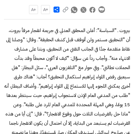
Share
بيروت ـ "السياسة": أعلن المحقق العدلي في جريمة انفجار مرفأ بيروت،
أن "التحقيق مستمر ولن أتوقف قبل كشف الحقيقة". وقال: "وصلنا إلى
نقاط متقدمة جدًا في الجانب التقني من التحقيق، وبتنا على مشارف
الانتهاء منه". وأجاب رداً عن سؤال: "كيف لا أكون محبطاً وقد بدأت
الحملات تطالني". وفي حوار مع "التلفزيون العربي"، سئل البيطار: "هل
سيعيق رفض اللواء إبراهيم استكمال التحقيق؟ أجاب: "هناك طرق
أخرى يمكنني اللجوء إليها للاستماع إلى اللواء إبراهيم". وأضاف البيطار، أنه
"طلب من المدعي العام الإذن لاستجواب إبراهيم، حيث سينتظر بعدها
15 يومًا، وهي المهلة المحددة للمدعي العام للرد على طلبه". وعن
"ماذا حل بالفرضيات الثلاث حول وقوع الانفجار؟"، قال: "إن أيا من هذه
الفرضيات لم يستبعد من البداية، إلا أن احتمال أن يكون الانفجار ناجما
عن صاروخ إسرائيلي استهدف المكان صار مُستبعَدًا، وهذا ما تضمنه