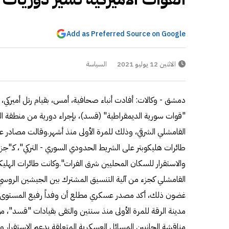
Add as Preferred Source on Google
الاثنين 12 يوليو 2021
السياسة
دمشق - وكالات: أفادت أنباء صحافية، أمس، بقيام رتل أميرك
"قوات سورية الديمقراطية" (قسد)، بإجراء دورية من منطقة الر
القامشلي الشرقي، وذلك للمرة الأولى منذ أشهر.وقالت مصادر ع
طائرات هليكوبتر على الشريط الحدودي السوري - التركي"، كـ"
والاستقرار للسكان المحليين شرق الفرات".وكانت طائرات الهلي
القامشلي كجزء من آلية التنسيق المشترك بين الجيشين الروسي وا
غضون ذلك، أكد مصدر عسكري مطلع أن وفداً رفيع المستوى من 
مدينة الرقة للمرة الأولى منذ سنتين والتقى بقيادات "قسد"، 
مناقشة الجانبين المسائل العسكرية المتعلقة بدعم الاستقرار و