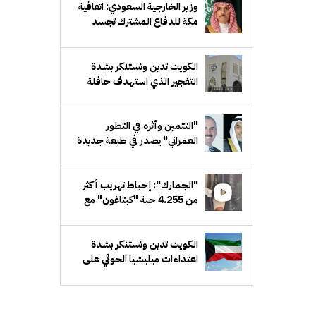
وزير الخارجية السعودي: اتفاقية
مكة للدفاع المشترك تجسد
الإرادة المشتركة لحماية الأمن
والاستقرار
الكويت تدين وتستنكر بشدة
التفجير الذي استهدف حافلة
ركاب في جرمانا السورية
"التثمين وأثره في التطور
العمراني" يصدر في طبعة جديدة
مَزيدة
"الجمارك": إحباط تهريب أكثر
من 4.255 حبة "كبتاغون" مع
مسافر قادم من سورية
الكويت تدين وتستنكر بشدة
اعتداءات ميليشيا الحوثي على
منطقة نجران السعودية