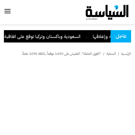
عاجل
يرانية الخاصة وإغلاقها
.
السعودية وباكستان وتركيا توقع على اتفاقية دف
الرئيسية
/
المحلية
/
"القوى العاملة": التفتيش على 1490 موقعاً بكثافة 1090 عاملاً