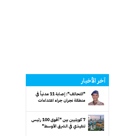
آخر الأخبار
"التحالف": إصابة 11 مدنياً في
منطقة نجران جراء اعتداءات
إرهابية حوثية
7 كويتيين بين "أقوى 100 رئيس
تنفيذي في الشرق الأوسط"