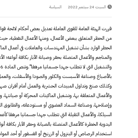
السبت 24 سبتمبر 2022
السياسة
قررت الهيئة العامة للقوى العاملة تعديل بعض أحكام لائحة قواع
الحظر الوارد بشأن تشغيل المهندسات والعاملات في أعمال الماك
والمناجم والأعمال المتصلة بحفر وصيانة الآبار بكافة أنواعه؛ الأع
بالأصباغ وصناعة الأسبست والكلور والصودا والأسفلت، والعمل 
وكذلك صنع وتداول المبيدات الحشرية والعمل أمام أفران صه
والأعمال المتعلقة بها، وتشغيل الماكينات المحركة أو صيانتها، و
وإصلاحها، وصناعة السماد العضوي أو مستودعاته، والطابوق الر
السيلكا، والأعمال الثقيلة التي تتطلب جهدا جسمانيا مرهقا كأعمال
اليدوية الخطرة كالأعمال المتصلة بالصيانة وحفر الآبار بكافة أن
استخدام الرصاص أو البنزول أو الزرنيخ أو الفسفور أو أحد الم