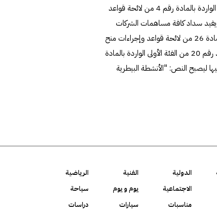
القرارالذي تنشره "الكويت اليوم" "اضافة شـرط رقم 7 للشروط الواردة بالمادة رقم 4 من لائحة قواعد
ما يفيد سداد كافة مساهمات الشركات
المساهمة لمؤسسة الكويت للتقدم العلمي". فيما تم تعديل المادة 26 من لائحة قواعد وإجراءات منح
الإذن بالعمل المشار إليها بإضافة ما يلي: مادة 4- يستبدل البند رقم 20 من الفئة الأولى الواردة بالمادة
إليها ليصبح النص: "الأنشطة البيطرية
الدولية
الفنية
الرياضية
الاجتماعية
يوم و يوم
سياحة
مناسبات
سيارات
دراسات