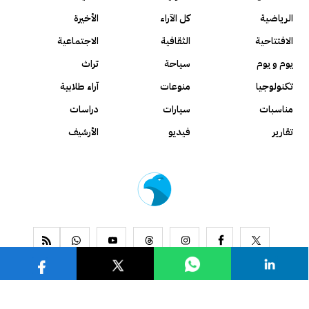
الرياضية
كل الآراء
الأخيرة
الافتتاحية
الثقافية
الاجتماعية
يوم و يوم
سياحة
تراث
تكنولوجيا
منوعات
آراء طلابية
مناسبات
سيارات
دراسات
تقارير
فيديو
الأرشيف
www.alseyassah.com