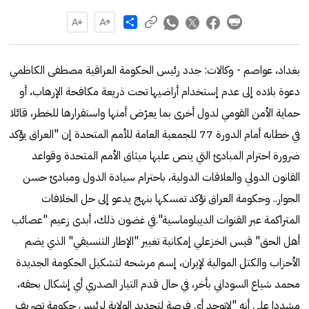
Share
بغداد، عواصم - وكالات: جدد رئيس الحكومة العراقية مصطفى الكاظمي
دعوة بلاده إلى عدم إستخدام أراضيها تحت ذريعة مكافحة الإرهاب، أو
حماية الأمن القومي لدول أخرى بما يعرّض أمنها واستقرارها للخطر، قائلا
في خطابه أمام الدورة 77 للجمعية العامة للأمم المتحدة إن "العراق يؤكد
ضرورة احترام المبادئ التي ينص عليها ميثاق الأمم المتحدة وقواعد
القانون الدولي والعلاقات الدولية، باحترام سيادة الدول ومبادئ حسن
الجوار.. وحكومة العراق تؤكد تمسكها بنهج يدعو إلى حل الخلافات
المتراكمة عبر القنوات الديبلوماسية".في غضون ذلك، أبدى زعيم "عصائب
أهل الحق" قيس الخزعلي إمكانية تغيير "الإطار التنسيقي" الذي يضم
الأحزاب والكتل الموالية لإيران، إسم مرشحه لتشكيل الحكومة الجديدة
محمد شياع السوداني بأخر، في حال قدم التيار الصدري أي إشكال بحقه،
مشددا على أنه "لاتوجد أي فرصة لتجديد الولاية لرئيس حكومة تصريف