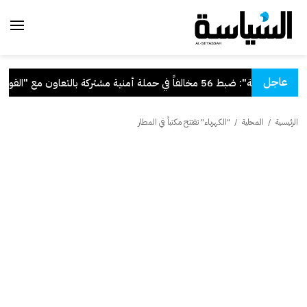
عاجل
"الداخلية": ضبط 56 مخالفاً في حملة أمنية مشتركة بالتعاون مع "القوى العاملة"
الرئيسية
/
المحلية
/
"الكهرباء" تفتتح مكتباً في المطار