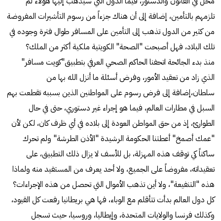
محل في القانون والدستور، فيما الدول التي سيذهب إليها هؤلاء لم
تلزمهم بالتأمين، إضافة إلى أن هناك جزءاً من رسوم التأشيرات المفروضة
من كثير من الدول تذهب إلى التأمين على المسافر طوال فترة وجوده في
تلك البلاد، فهل أصبحت "الصحة" الكويتية ملكية أكثر من الملك؟
منذ بدء الجائحة اتحفنا الحاكم الصحي العرفي بتطبيق"كويت مسافر"
الذي زاد من تعقيد الأمور، وفرض أسئلة ما أنزل الله بها من
سلطان،إضافة إلى فرض رسوم على المواطنين الذين بسببه تقطعت بهم
السبل في مطارات العالم، فيما هو إجراء غير دستوري، حتى في حال
الطوارئ، إذ من حق المواطن العودة إلى بلاده في أي ظرف كان، لكن لأن
"عمك أصمخ" أعطتنا الحكومة الرشيدة "الأذن الطرشة" ولم تحرك
ساكناً كي توقف هذه المهزلة، بل للأسف لا يزال ذلك التطبيق، على
تعقيداته، مفروضاً على الجميع، ولا أحد يعرف من المستفيد منه ولماذا
هذه "التنفيعة"، ولا أين تذهب الأموال التي تحصل من هذه الإجراءات؟
كل دول العالم بدأت تتأقلم مع الوباء، فها هي بريطانيا رفعت كل القيود،
وكذلك فرنسا والولايات المتحدة، وإيطاليا، وروسيا، حيث تسجل