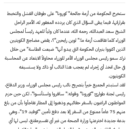
ستخرج الحكومة من أزمة جائحة" كورونا" على طوفان الفشل والتخبط
بقراراتها، فيما يبقى السؤال الذي كان يردده المغفور له، الأمير الراحل
الشيخ سعد العبدالله، رحمه الله، عندما كان ولياً للعهد رئيساً لمجلس
الوزراء كلما تفاقمت أزمة ما:" لوين رايحين"؟، يقض مضاجع الكويتيين
الذين اكتووا بنيران الحكومة التي يبدو أنها" ضيعت الطاسة" من خلال
ترك سمو رئيس مجلس الوزراء الأمر للوزراء محاولاً الابتعاد عن المحاسبة
في حال اتخذ أي إجراء لم يعجب هذا النائب أو ذاك ولا يستسيغه
الكويتيون.
لقد استبشر الجميع خيراً بتصريح نائب رئيس مجلس الوزراء، وزير الدفاع،
رئيس لجنة طوارئ "كورونا" وقوله:" سافروا واستأنسوا"، لكن حين حزم
المواطنون الراغبون بالسفر حقائبهم وذهبوا إلى المطار تفاجأوا بأن من بلغ
منهم 75 عاماً ممنوع من السفر إلا بعد دفع تأمين "كوفيد 19"، وهي
بدعة جديدة اخترعتها وزارة الصحة من غير أي تفسيرمقنع، ليس لها أي