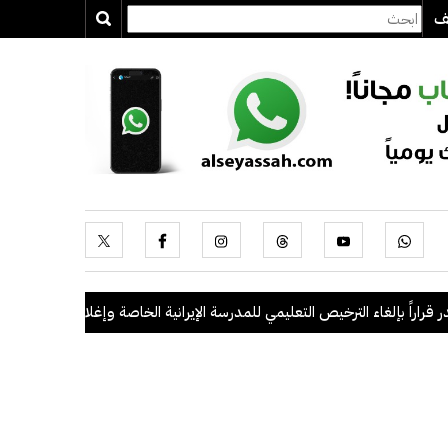
يف
راً بإلغاء الترخيص التعليمي للمدرسة الإيرانية الخاصة وإغلاقها
.
"الداخلية": ضبط 56 مخالفاً في حملة أمنية