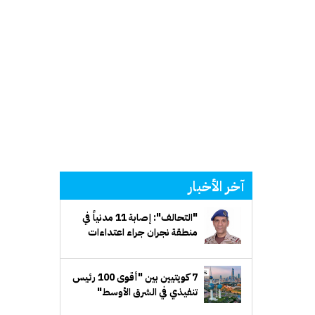
آخر الأخبار
"التحالف": إصابة 11 مدنياً في
منطقة نجران جراء اعتداءات
إرهابية حوثية
7 كويتيين بين "أقوى 100 رئيس
تنفيذي في الشرق الأوسط"