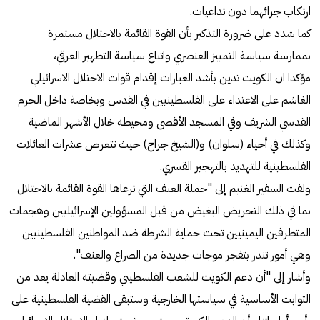
ارتكاب جرائهما دون تداعيات.
كما شدد على ضرورة التذكير بأن القوة القائمة بالاحتلال مستمرة
بممارسة سياسة التمييز العنصري واتباع سياسة التطهير العرقي،
مؤكدا ان الكويت تدين بأشد العبارات إقدام قوات الاحتلال الاسرائيلي
الغاشم على الاعتداء على الفلسطينيين في القدس وبخاصة داخل الحرم
القدسي الشريف وفي المسجد الأقصى ومحيطه خلال الأشهر الماضية
وكذلك في أحياء (سلوان) و(الشيخ جراح) حيث تتعرض عشرات العائلات
الفلسطينية للتهديد بالتهجير القسري.
ولفت السفير الغنيم إلى "حملة العنف التي ترعاها القوة القائمة بالاحتلال
بما في ذلك التحريض البغيض من قبل المسؤولين الإسرائيليين وهجمات
المتطرفين اليمينيين تحت حماية الشرطة ضد المواطنين الفلسطينيين
وهي أمور تنذر بتفجر موجات جديدة من الصراع والعنف".
وأشار إلى "أن دعم الكويت للشعب الفلسطيني وقضيته العادلة يعد من
الثوابت الأساسية في سياستها الخارجية وستبقى القضية الفلسطينية على