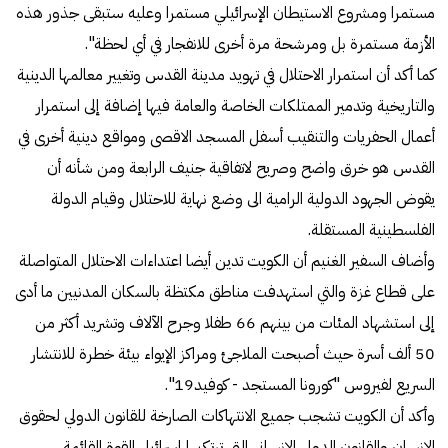
مستمرا ومشروع الاستيطان الإسرائيلي مستمرا وعليه ستبقى جذور هذه
الأزمة مستمرة بل ومرشحة مرة أخرى للانفجار في أي لحظة".
كما أكد أن استمرار الاحتلال في تهويد مدينة القدس وتغيير معالمها الدينية
والتاريخية وتدمير الممتلكات الخاصة والعامة فيها إضافة إلى استمرار
أعمال الحفريات والتنقيب أسفل المسجد الاقصى ومواقع دينية أخرى في
القدس هو خرق واضح وصريح لاتفاقية جنيف الرابعة ومن شأنه أن
يقوض الجهود الدولية الرامية الى وضع نهاية للاحتلال وقيام الدولة
الفلسطينية المستقلة.
وأضاف السفير الغنيم أن الكويت تدين أيضا اعتداءات الاحتلال المتواصلة
على قطاع غزة والتي استهدفت مناطق مكتظة بالسكان المدنيين ما أدى
إلى استشهاد المئات من بينهم 66 طفلا وجرح الآلاف وتشريد أكثر من
50 ألف أسرة حيث أصبحت الملاجئ ومراكز الإيواء بيئة خطرة للانتشار
السريع لفيروس "كورونا المستجد - كوفيد19".
وأكد أن الكويت تشجب جميع الانتهاكات الصارخة للقانون الدولي لحقوق
الإنسان والقانون الدولي الإنساني التي ترتكبها إسرائيل القوة القائمة