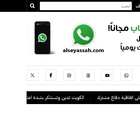
يف
فاع مشترك
.
الكويت تدين وتستنكر بشدة اعتداءات ميليشيا الحوثي على م