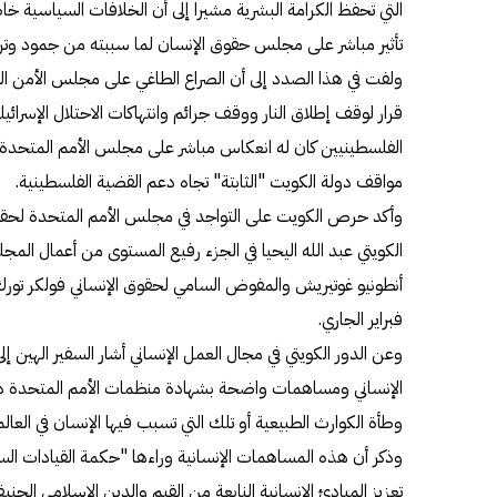
التي تحفظ الكرامة البشرية مشيرا إلى أن الخلافات السياسية خاص
تأثير مباشر على مجلس حقوق الإنسان لما سببته من جمود وترا
ولفت في هذا الصدد إلى أن الصراع الطاغي على مجلس الأمن الت
قرار لوقف إطلاق النار ووقف جرائم وانتهاكات الاحتلال الإسرائيل
الفلسطينيين كان له انعكاس مباشر على مجلس الأمم المتحدة 
مواقف دولة الكويت "الثابتة" تجاه دعم القضية الفلسطينية.
وأكد حرص الكويت على التواجد في مجلس الأمم المتحدة لحقوق
الكويتي عبد الله اليحيا في الجزء رفيع المستوى من أعمال المج
فبراير الجاري.
وعن الدور الكويتي في مجال العمل الإنساني أشار السفير الهين إل
الإنساني ومساهمات واضحة بشهادة منظمات الأمم المتحدة ذا
وطأة الكوارث الطبيعية أو تلك التي تسبب فيها الإنسان في العا
وذكر أن هذه المساهمات الإنسانية وراءها "حكمة القيادات ال
تعزيز المبادئ الإنسانية النابعة من القيم والدين الاسلامي الحني