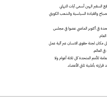
سبة حلول ذكرى العيد الوطني ال63 ويوم التحرير ال33 رفع السفير الهين أسمى آيات التهاني
لصباح والقيادة السياسية والشعب الكويتي
متحدة في أكتوبر الماضي عضوا في مجلس
لعام.
س الأمم المتحدة لحقوق الإنسان عام 2006 ليحل مكان لجنة حقوق الانسان عبر آلية عمل
ي العالم.
لجمعية العامة للأمم المتحدة كل ثلاثة أعوام ولا
ارته بأغلبية ثلثي الأعضاء.