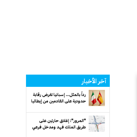
آخر الأخبار
رداً بالمثل... إسبانيا تفرض رقابة
حدودية على القادمين من إيطاليا
"المرور": إغلاق حارتين على
طريق الملك فهد ومدخل فرعي
مقابل بيان لمدة أسبوع