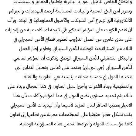
والقطاع الخاص لتأهيل الموارد البشرية وتطبيق المعايير والسياسات
وتعزيز أمن البنى التحتية والبيانات الحساسة لرصد التهديدات والجرائم
الالكترونية التي تزعزع أمن الشبكات والأصول المعلوماتية في البلاد. ورأت
أن تقدم الكويت على المؤشر المذكور يأتي نتيجة لما قامت به من إنجازات
على مدى عامين من العمل الدؤوب لتطوير قطاع الأمن السيبراني في
البلاد عبر الاستراتيجية الوطنية للأمن السيبراني وتطوير إطار العمل
والهيكل التشغيلي للأمن السيبراني الوطني.وذكرت أن المؤشر العالمي
للأمن السيبراني (جي.سي.اي) يعتمد على قياس وتحليل التدابير التي
تتخذها الدول في خمسة مجالات رئيسية هي القانونية والتقنية
والتنظيمية وبناء القدرات وأخيرا سبل التعاون في هذا المجال وبناء على
ذلك يتم تحديد مستوى نضج الدول في هذا المؤشر.وأفادت بأن هذا
الانجاز يعطيها الحافز لبذل المزيد لاسيما وأن تهديدات الأمن السيبراني
باتت تشكل خطرا حقيقيا على المجتمعات معربة عن تطلعها إلى تعاون
كافة مؤسسات الدولة وأفرادها لتحمل هذه المسؤولية الوطنية.