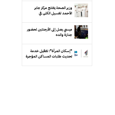
‏وزير الصحة يفتتح مركز جابر
الأحمد لغسيل الكلى في
"الأحمدي الصحية"
ميسي يصل إلى الأرجنتين لحضور
جنازة والده
"إسكان المرأة": تفعّيل خدمة
تحديث طلبات المساكن المؤجرة
إلكترونياً عبر "سهل"