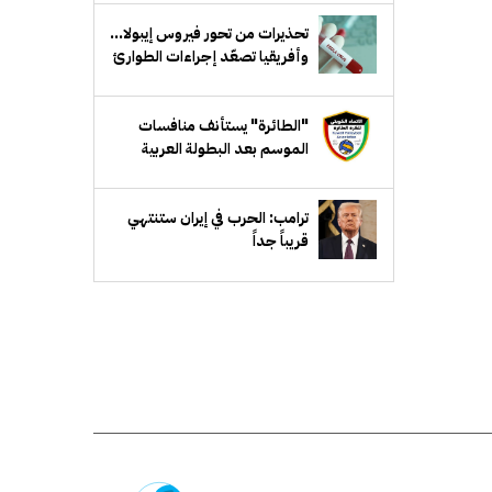
تحذيرات من تحور فيروس إيبولا...
وأفريقيا تصعّد إجراءات الطوارئ
"الطائرة" يستأنف منافسات
الموسم بعد البطولة العربية
ترامب: الحرب في إيران ستنتهي
قريباً جداً