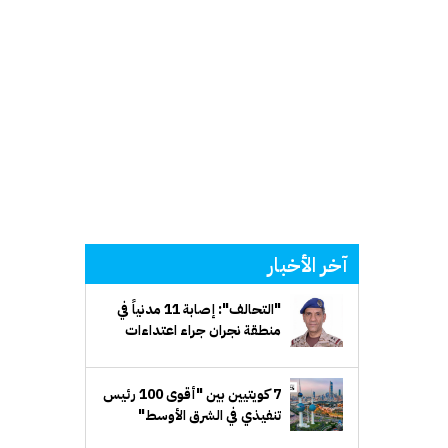
آخر الأخبار
"التحالف": إصابة 11 مدنياً في
منطقة نجران جراء اعتداءات
إرهابية حوثية
7 كويتيين بين "أقوى 100 رئيس
تنفيذي في الشرق الأوسط"