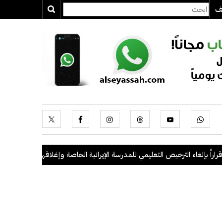
يف
 بإلغاء الترخيص التعليمي للمدرسة الإيرانية الخاصة وإغلاقها
.
"الداخلية": ضبط 56 مخالفاً في حملة أمنية مشتركة بالتعا