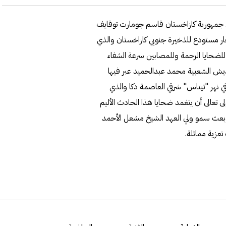
يس جمهورية كازاخستان قاسم جومارت توقايف
ر مستودع للذخيرة جنوبي كازاخستان والذي
لضحايا الرحمة وللمصابين سرعة الشفاء
اديش الشعبية محمد عبدالحميد عبر فيها
نهر "تيتاس" شرقي العاصمة دكا والذي
 تعالى أن يتغمد ضحايا هذا الحادث الأليم
وبعث سمو ولي العهد الشيخ مشعل الأحمد
عزية مماثلة.