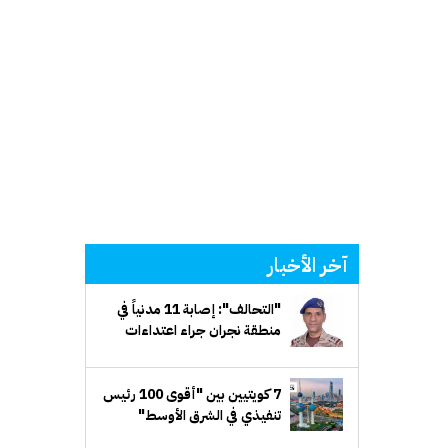
آخر الأخبار
"التحالف": إصابة 11 مدنياً في
منطقة نجران جراء اعتداءات
إرهابية حوثية
7 كويتيين بين "أقوى 100 رئيس
تنفيذي في الشرق الأوسط"