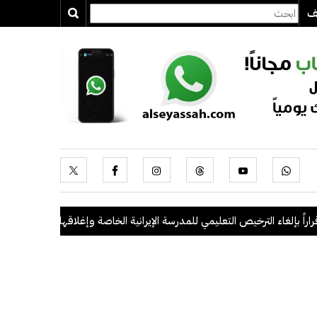
يف
بإلغاء الترخيص التعليمي للمدرسة الإيرانية الخاصة وإغلاقها
.
"الداخلية": ضبط 56 مخالفاً في حملة أمنية مشتركة بالتعاون