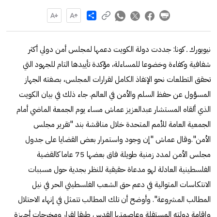
Share
نيويورك ـ كونا: جددت دولة الكويت دعمها لمجلس أمن دولي أكثر
شفافية وكفاءة وخضوعا للمساءلة، مؤكدة تأييدها التام للجهود التي
تحقق التطلعات نحو الإنفاذ الكامل لقرارات المجلس، بصفته الجهاز
المسؤول عن حفظ السلم والأمن في العالم. جاء ذلك في بيان الكويت
الذي ألقاه المستشار عبدالعزيز عماش مساء يوم الجمعة الماضي أمام
الجمعية العامة للأمم المتحدة خلال مناقشة بند "تقرير مجلس
الأمن".وقال عماش "إن وجود واستمرار بعض القضايا على جدول
مجلس الأمن لمدد زمنية طويلة فاق بعضها 75 عاما كالقضية
الفلسطينية العادلة لهو مدعاة حقيقية للنظر بجدية حول مسببات
الانتكاسات المتوالية في دعم حق الشعب الفلسطيني الحر في نيل
المطالب المشروعة". وأوضح أن تلك المطالب تتمثل في إنهاء الاحتلال
وإقامة دولته المستقلة وعاصمتها القدس طبقا لقرار ومخرجات أجهزة