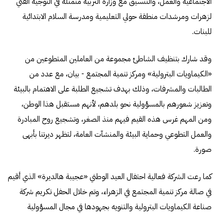
الاجتماعية والعمل، والتنسيق مع وزارة التربية متمثلة في التوجيه الفني
لزهرات ومرشدات منطقة حولي التعليمية ومدرسة السلام الابتدائية
للبنات.
وقد شارك بتنظيف الشاطئ مجموعة من العاملين المتطوعين من
«الكيماويات البترولية» ومركز تنمية المجتمع - بيان، مع عدد من
الطالبات والمشرفات، وذلك بهدف تشجيع الطلبة على الاهتمام بالبيئة
وتعزيز شعورهم بالمسؤولية نحو بلدهم، لأنهم مستقبل هذا الوطن،
ومن المهم غرس هذه القيم فيهم منذ الصغر، وتشجيع روح المبادرة
والعمل التطوعي وحماية البيئة والمنشآت العامة، لتظهر ديرتنا بأبهى
صورة.
كما رعت الشركة فعالية احتفال العيد الوطني «عجيبة هالديرة» الذي أقيم
في صالة مركز تنمية المجتمع في الزهراء، وتم خلال الحفل تكريم شركة
صناعة الكيماويات البترولية والتنويه بجهودها في مجال المسؤولية