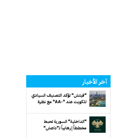
آخر الأخبار
"فيتش" تؤكد التصنيف السيادي
للكويت عند "-AA" مع نظرة
مستقبلية مستقرة
"الداخلية" السورية تحبط
مخططاً إرهابياً لـ"داعش"
يستهدف جهة حكومية في ريف