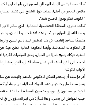
كذلك خطة رئيس الوزراء البريطاني السابق توني بلير لتطوير الك
ملايين الدنانير من أجلها، عملت دول الخليج على تنفيذ المشاري
"الكويت تفكر ودول الخليج تنفذ".
كذلك مشروع المنطقة الاقتصادية الشمالية، الذي سافر الأمير ال
رحمه الله، إلى العراق من أجل عقد الاتفاقات بهذا الشأن، ومشرو
مقصدًا سياحيا إقليميا، كل هذا تمخض ليلد دعم الشاي والربي
كل الحكومات المتعاقبة، وأيضا الحكومة الحالية، تتقن جيدًا ف
التنفيذ فيكاد يصبح ضربًا من الخيال، وحتى المبادرات الفردية ل
الاصطناعي الذي أطلقه المهندس بسام الفيلي، الذي وجد الرعاي
الأبواب الكويتية.
أمر مؤسف أن ينحصر التفكير الحكومي بالدعم والبحث عن سلع 
بنحو سبعة مليارات دينار دعما للمواد الغذائية، من جبنة أبو كاس 
الكويتيين يعيشون في عوز، ويحتاجون للمساعدات الغذائية، فيما 
جيب المواطن لن يمس، وهنا نسأل: هل كبار المسؤولين في الحك