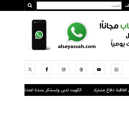
يف
 دفاع مشترك
.
الكويت تدين وتستنكر بشدة اعتداءات ميليشيا الحوثي على