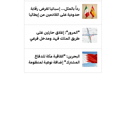
دمشق
رداً بالمثل... إسبانيا تفرض رقابة
حدودية على القادمين من إيطاليا
"المرور": إغلاق حارتين على
طريق الملك فهد ومدخل فرعي
مقابل بيان لمدة أسبوع
البحرين: "اتفاقية مكة للدفاع
المشترك" إضافة نوعية لمنظومة
الدفاع الخليجي