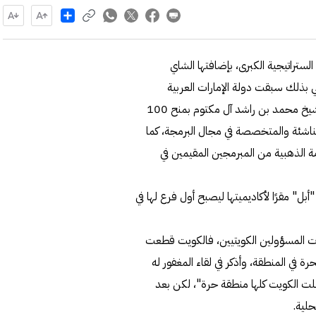
Share
لستراتيجية الكبرى، بإضافتها الشاي
ي بذلك سبقت دولة الإمارات العربية
المتحدة التي وجّه نائب رئيس الدولة، رئيس مجلس الوزراء، الشيخ محمد بن راشد آل مكتوم بمنح 100
لناشئة والمتخصصة في مجال البرمجة، كما
مة الذهبية من المبرمجين المقيمين في
بل" مقرًا لأكاديميتها ليصبح أول فرع لها في
ت المسؤولين الكويتيين، فالكويت قطعت
رة في المنطقة، وأذكر في لقاء المغفور له
علت الكويت كلها منطقة حرة"، لكن بعد
حلية.