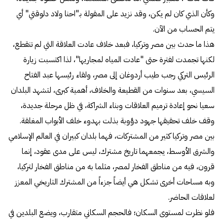
وكأن الذي كان لم يكن، وقد نزيد على المقولة بـ"احنا ولاد دلوقتي" أي
يتم الحساب من الآن.
هذا ما حدث بين مصر وتركيا، فبعد خلاف عادت العلاقة التي لم تنقطع،
لكنها تجمدت لفترة حتى "عادت المياه لمجاريها"، لذا اكتسبت زيارة
الرئيس التركي رجب طيب أردوغان إلى مصر، ولقاء رئيسها عبد الفتاح
السيسي، بعد سنوات من القطيعة والخلاف، أهمية كبرى، لتشهد البلدان
سعيا نحو إعادة ترميم العلاقات وبناء الشراكة، في ظل مرحلة جديدة،
وقف خلف تحقيقها جهود دؤوبة بذلت بهدوء خلف الأبواب المغلقة.
بين مصر وتركيا كثير من المشتركات، فهما بلدان كبيران في العالم الإسلامي
والشرق الأوسط، يجمعهما تاريخ مشترك، ليس على مدى عقود، إنما
قرون، فيه من مناطق الفخار لمصر، مثلما به من مناطق الفخار لتركيا،
وبه مساحات أخرى تشكل هي أيضاً جزءاً من المشترك التاريخي المعزز
لعلاقات الحاضر.
فلو نظرت لمستوى السكان؛ فالحجم السكاني متقارب، ويضع البلدين في